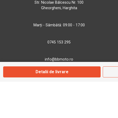
Str. Nicolae Bălcescu Nr. 100
Gheorgheni, Harghita
Marți - Sâmbătă: 09:00 - 17:00
0745 153 295
info@bbmoto.ro
Detalii de livrare
Magazin
Otopeni
Str. Ferme D Nr. 2
Otopeni, Ilfov