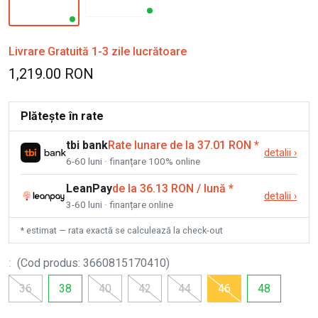
Livrare Gratuită 1-3 zile lucrătoare
1,219.00 RON
Plătește în rate
tbi bank
Rate lunare de la 37.01 RON
*
detalii
›
6-60 luni · finanțare 100% online
LeanPay
de la 36.13 RON / lună
*
detalii
›
3-60 luni · finanțare online
* estimat — rata exactă se calculează la check-out
:
(
Cod produs
:
3660815170410
)
36
38
40
42
44
46
48