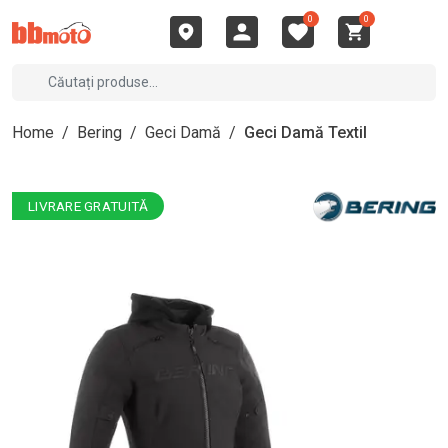
0
0
Home
/
Bering
/
Geci Damă
/
Geci Damă Textil
LIVRARE GRATUITĂ