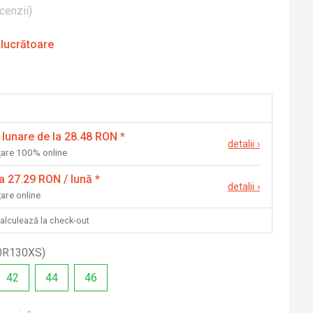
cenzii
)
 lucrătoare
 lunare de la 28.48 RON
*
detalii
›
nțare 100% online
la 27.29 RON / lună
*
detalii
›
țare online
calculează la check-out
0R130XS
)
42
44
46