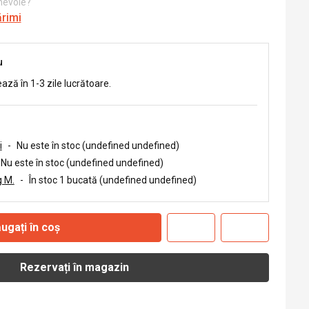
 nevoie?
ărimi
u
ează în 1-3 zile lucrătoare.
i
-
Nu este în stoc (undefined undefined)
Nu este în stoc (undefined undefined)
 M.
-
În stoc 1 bucată (undefined undefined)
ugați în coș
Rezervați în magazin