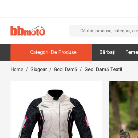
Categorii De Produse
Bărbați
Feme
Home
/
Sixgear
/
Geci Damă
/
Geci Damă Textil