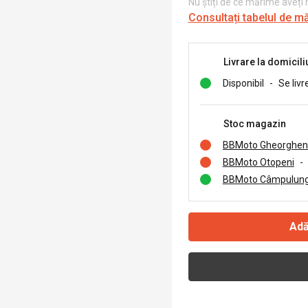
Nu știți de ce mărime aveți
Consultați tabelul de m
Livrare la domicili
Disponibil
-
Se livr
Stoc magazin
BBMoto Gheorghen
BBMoto Otopeni
-
BBMoto Câmpulung
Adă