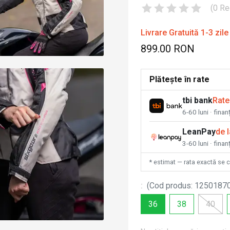
(
0
Re
Livrare Gratuită 1-3 zile
899.00 RON
Plătește în rate
tbi bank
Rate
6-60 luni · fina
LeanPay
de 
3-60 luni · finan
* estimat — rata exactă se 
:
(
Cod produs
:
1250187
36
38
40