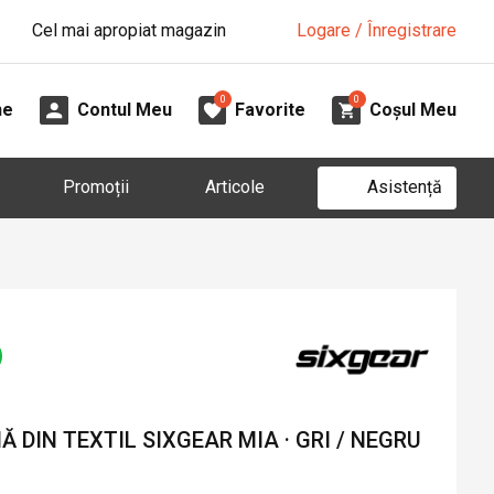
Cel mai apropiat magazin
Logare / Înregistrare
0
0
ne
Contul Meu
Favorite
Coșul Meu
Asistență
Promoții
Articole
DIN TEXTIL SIXGEAR MIA · GRI / NEGRU