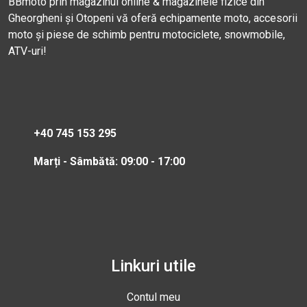
BBmoto prin magazinul online & magazinele fizice din
Gheorgheni și Otopeni vă oferă echipamente moto, accesorii
moto și piese de schimb pentru motociclete, snowmobile,
ATV-uri!
+40 745 153 295
Marți - Sâmbătă: 09:00 - 17:00
Linkuri utile
Contul meu