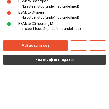
BBMoto Gheorgheni
-
Nu este în stoc (undefined undefined)
BBMoto Otopeni
-
Nu este în stoc (undefined undefined)
BBMoto Câmpulung M.
-
În stoc 1 bucată (undefined undefined)
Adăugați în coș
Rezervați în magazin