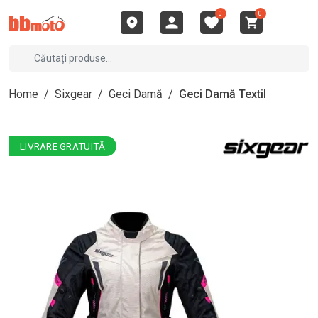
0
0
Home
/
Sixgear
/
Geci Damă
/
Geci Damă Textil
LIVRARE GRATUITĂ