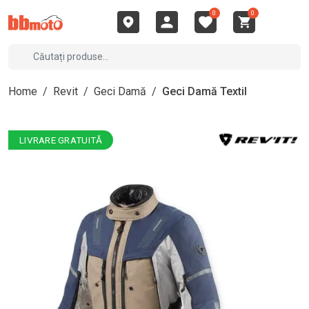
0
0
Home
/
Revit
/
Geci Damă
/
Geci Damă Textil
LIVRARE GRATUITĂ