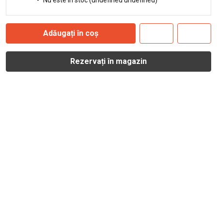
-
Nu este în stoc (undefined undefined)
Adăugați în coș
Rezervați în magazin