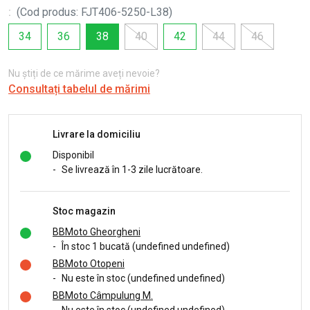
:
(
Cod produs
:
FJT406-5250-L38
)
34
36
38
40
42
44
46
Nu știți de ce mărime aveți nevoie?
Consultați tabelul de mărimi
Livrare la domiciliu
Disponibil
-
Se livrează în 1-3 zile lucrătoare.
Stoc magazin
BBMoto Gheorgheni
-
În stoc 1 bucată (undefined undefined)
BBMoto Otopeni
-
Nu este în stoc (undefined undefined)
BBMoto Câmpulung M.