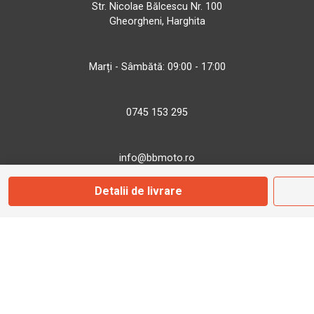
Str. Nicolae Bălcescu Nr. 100
Gheorgheni, Harghita
Marți - Sâmbătă: 09:00 - 17:00
0745 153 295
info@bbmoto.ro
Detalii de livrare
Magazin
Otopeni
Str. Ferme D Nr. 2
Otopeni, Ilfov