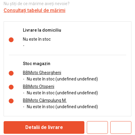
Nu știți de ce mărime aveți nevoie?
Consultați tabelul de mărimi
Livrare la domiciliu
Nu este în stoc
-
Stoc magazin
BBMoto Gheorgheni
-
Nu este în stoc (undefined undefined)
BBMoto Otopeni
-
Nu este în stoc (undefined undefined)
BBMoto Câmpulung M.
-
Nu este în stoc (undefined undefined)
Detalii de livrare