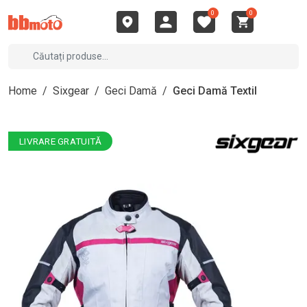
0
0
Home
/
Sixgear
/
Geci Damă
/
Geci Damă Textil
LIVRARE GRATUITĂ