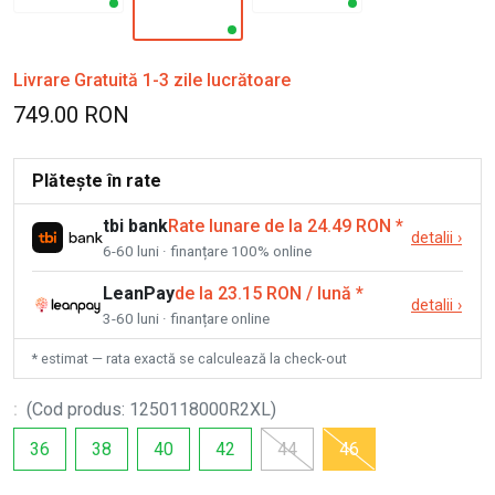
Livrare Gratuită 1-3 zile lucrătoare
749.00 RON
Plătește în rate
tbi bank
Rate lunare de la 24.49 RON
*
detalii
›
6-60 luni · finanțare 100% online
LeanPay
de la 23.15 RON / lună
*
detalii
›
3-60 luni · finanțare online
* estimat — rata exactă se calculează la check-out
:
(
Cod produs
:
1250118000R2XL
)
36
38
40
42
44
46