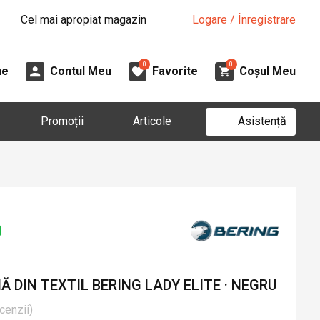
Cel mai apropiat magazin
Logare / Înregistrare
0
0
ne
Contul Meu
Favorite
Coșul Meu
Asistență
Promoții
Articole
DIN TEXTIL BERING LADY ELITE · NEGRU
cenzii
)