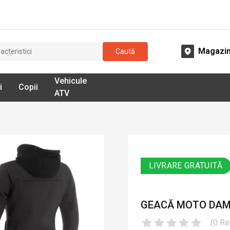
Magazi
Caută
Vehicule
i
Copii
ATV
LIVRARE GRATUITĂ
GEACĂ MOTO DAMĂ 
(
0
Re