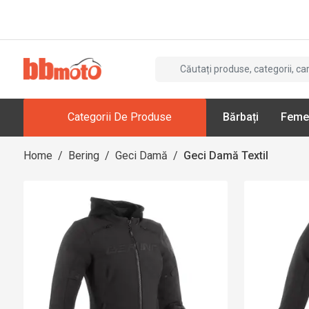
Categorii De Produse
Bărbați
Feme
Home
/
Bering
/
Geci Damă
/
Geci Damă Textil