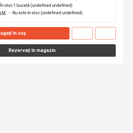
În stoc 1 bucată (undefined undefined)
 M.
-
Nu este în stoc (undefined undefined)
ugați în coș
Rezervați în magazin