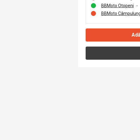
BBMoto Otopeni
-
BBMoto Câmpulung
Adă