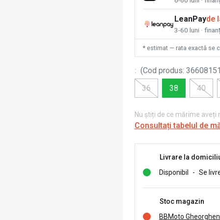
6-60 luni · fina
LeanPay
de 
3-60 luni · finan
* estimat — rata exactă se 
:
(
Cod produs
:
3660815
36
38
40
Nu știți de ce mărime aveți
Consultați tabelul de m
Livrare la domicili
Disponibil
-
Se livr
Stoc magazin
BBMoto Gheorghen