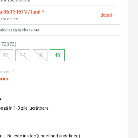
nțare 100% online
la 36.13 RON / lună
*
detalii
›
țare online
calculează la check-out
170373
)
42
44
46
48
 nevoie?
ărimi
u
ează în 1-3 zile lucrătoare.
i
-
Nu este în stoc (undefined undefined)