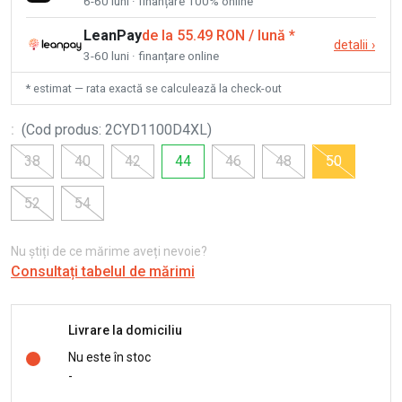
6-60 luni · finanțare 100% online
LeanPay
de la 55.49 RON / lună
*
detalii
›
3-60 luni · finanțare online
* estimat — rata exactă se calculează la check-out
:
(
Cod produs
:
2CYD1100D4XL
)
38
40
42
44
46
48
50
52
54
Nu știți de ce mărime aveți nevoie?
Consultați tabelul de mărimi
Livrare la domiciliu
Nu este în stoc
-