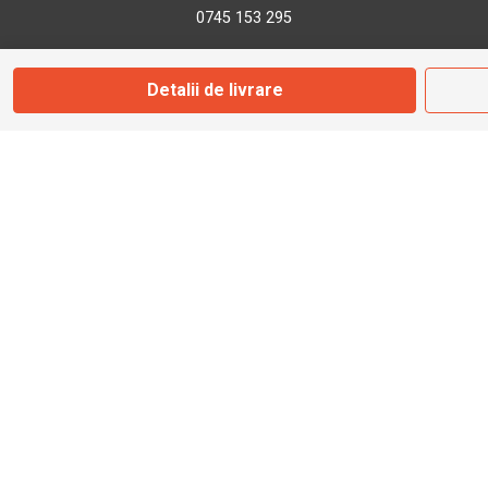
0745 153 295
Detalii de livrare
info@bbmoto.ro
Magazin
Otopeni
Str. Ferme D Nr. 2
Otopeni, Ilfov
Marți - Sâmbătă: 10:00 - 18:00
0755 141 155