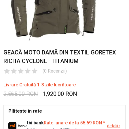
GEACĂ MOTO DAMĂ DIN TEXTIL GORETEX
RICHA CYCLONE · TITANIUM
(
0
Recenzii
)
Livrare Gratuită 1-3 zile lucrătoare
2,565.00 RON
1,920.00 RON
Plătește în rate
tbi bank
Rate lunare de la 55.69 RON
*
detalii
›