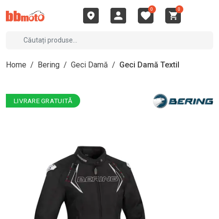
0
0
Home
/
Bering
/
Geci Damă
/
Geci Damă Textil
LIVRARE GRATUITĂ