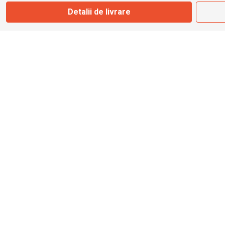
Detalii de livrare
info@bbmoto.ro
Magazin
Otopeni
Str. Ferme D Nr. 2
Otopeni, Ilfov
Marți - Sâmbătă: 10:00 - 18:00
0755 141 155