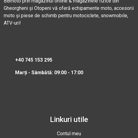
BBmoto prin magazinul online & magazinele fizice din
Gheorgheni și Otopeni vă oferă echipamente moto, accesorii
moto și piese de schimb pentru motociclete, snowmobile,
ATV-uri!
+40 745 153 295
Marți - Sâmbătă: 09:00 - 17:00
Linkuri utile
Contul meu