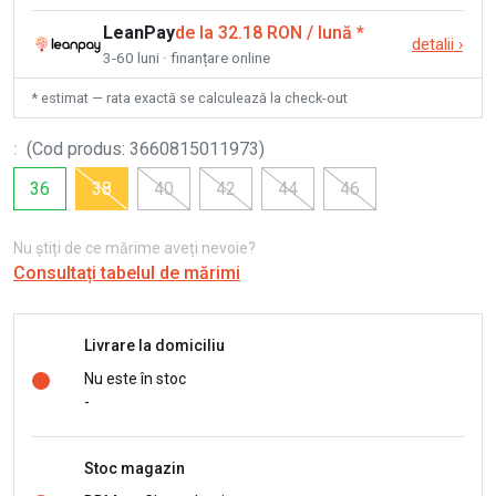
LeanPay
de la 32.18 RON / lună
*
detalii
›
3-60 luni · finanțare online
* estimat — rata exactă se calculează la check-out
:
(
Cod produs
:
3660815011973
)
36
38
40
42
44
46
Nu știți de ce mărime aveți nevoie?
Consultați tabelul de mărimi
Livrare la domiciliu
Nu este în stoc
-
Stoc magazin