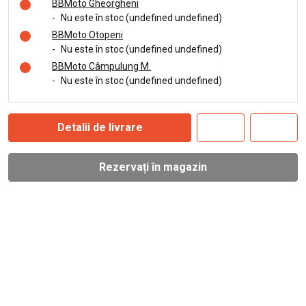
BBMoto Gheorgheni
-
Nu este în stoc (undefined undefined)
BBMoto Otopeni
-
Nu este în stoc (undefined undefined)
BBMoto Câmpulung M.
-
Nu este în stoc (undefined undefined)
Detalii de livrare
Rezervați în magazin