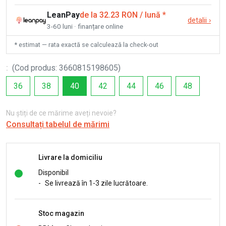
LeanPay
de la 32.23 RON / lună
*
detalii
›
3-60 luni · finanțare online
* estimat — rata exactă se calculează la check-out
:
(
Cod produs
:
3660815198605
)
36
38
40
42
44
46
48
Nu știți de ce mărime aveți nevoie?
Consultați tabelul de mărimi
Livrare la domiciliu
Disponibil
-
Se livrează în 1-3 zile lucrătoare.
Stoc magazin