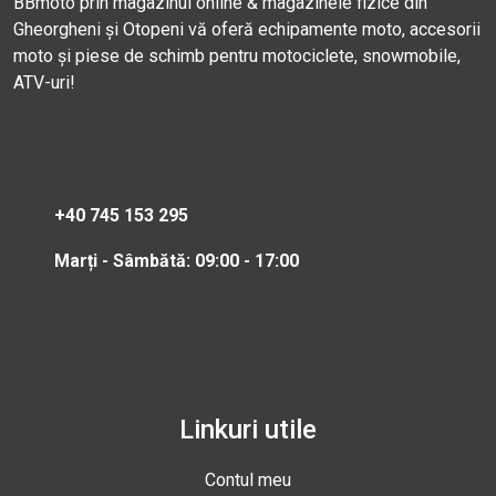
BBmoto prin magazinul online & magazinele fizice din
Gheorgheni și Otopeni vă oferă echipamente moto, accesorii
moto și piese de schimb pentru motociclete, snowmobile,
ATV-uri!
+40 745 153 295
Marți - Sâmbătă: 09:00 - 17:00
Linkuri utile
Contul meu