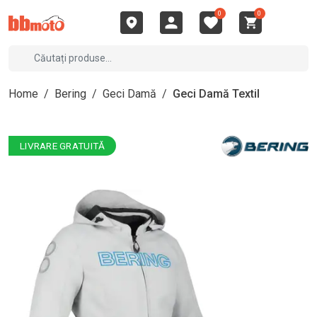
0
0
Home
/
Bering
/
Geci Damă
/
Geci Damă Textil
LIVRARE GRATUITĂ