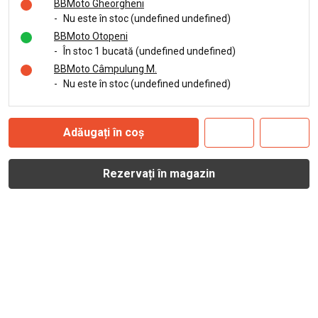
BBMoto Gheorgheni
-
Nu este în stoc (undefined undefined)
BBMoto Otopeni
-
În stoc 1 bucată (undefined undefined)
BBMoto Câmpulung M.
-
Nu este în stoc (undefined undefined)
Adăugați în coș
Rezervați în magazin