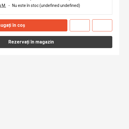
 M.
-
Nu este în stoc (undefined undefined)
ugați în coș
Rezervați în magazin