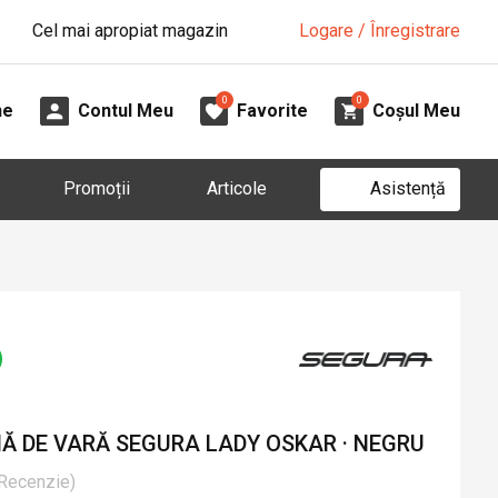
Cel mai apropiat magazin
Logare / Înregistrare
0
0
ne
Contul Meu
Favorite
Coșul Meu
Asistență
Promoții
Articole
 DE VARĂ SEGURA LADY OSKAR · NEGRU
Recenzie
)