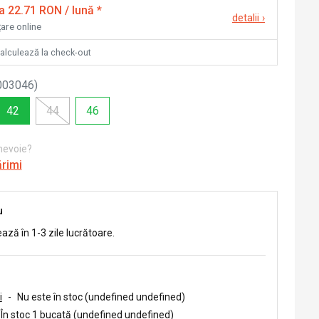
la 22.71 RON / lună
*
detalii
›
țare online
calculează la check-out
003046
)
42
44
46
 nevoie?
ărimi
u
ează în 1-3 zile lucrătoare.
i
-
Nu este în stoc (undefined undefined)
În stoc 1 bucată (undefined undefined)