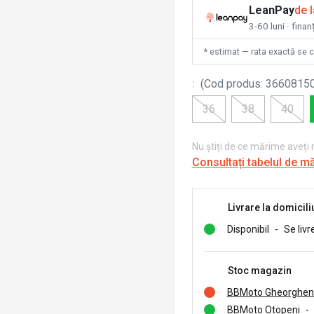
LeanPay
de 
3-60 luni · finan
* estimat — rata exactă se 
:
(
Cod produs
:
3660815
36
38
40
Nu știți de ce mărime aveți
Consultați tabelul de m
Livrare la domicili
Disponibil
-
Se livr
Stoc magazin
BBMoto Gheorghen
BBMoto Otopeni
-