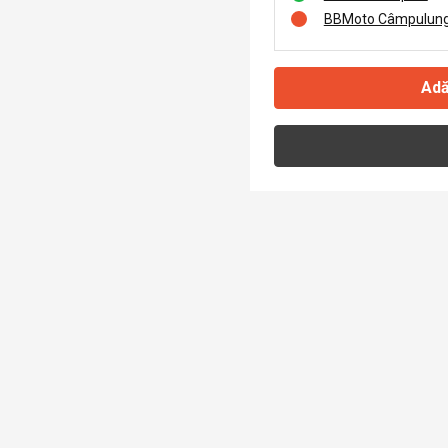
BBMoto Câmpulung
Adă