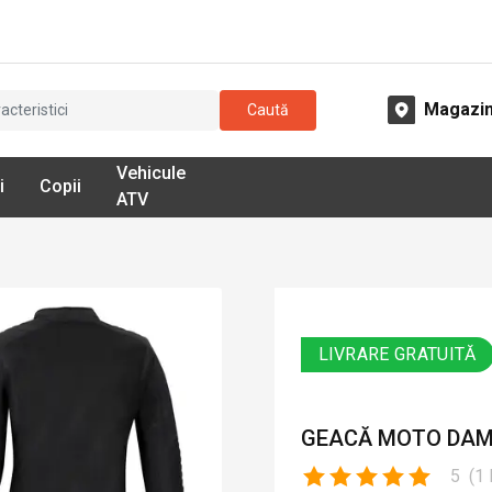
Magazi
Caută
Vehicule
i
Copii
ATV
LIVRARE GRATUITĂ
GEACĂ MOTO DAMĂ
5
(
1