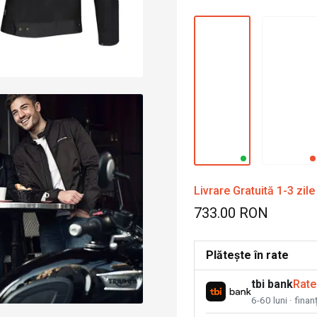
Livrare Gratuită 1-3 zile
733.00 RON
Plătește în rate
tbi bank
Rate
6-60 luni · fina