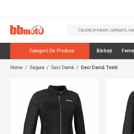
Categorii De Produse
Bărbați
Feme
Home
/
Segura
/
Geci Damă
/
Geci Damă Textil