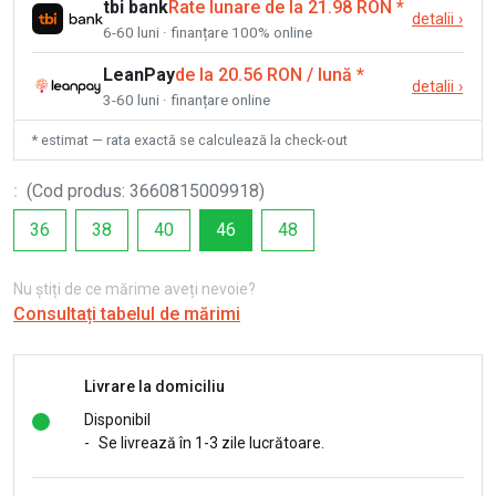
tbi bank
Rate lunare de la 21.98 RON
*
detalii
›
6-60 luni · finanțare 100% online
LeanPay
de la 20.56 RON / lună
*
detalii
›
3-60 luni · finanțare online
* estimat — rata exactă se calculează la check-out
:
(
Cod produs
:
3660815009918
)
36
38
40
46
48
Nu știți de ce mărime aveți nevoie?
Consultați tabelul de mărimi
Livrare la domiciliu
Disponibil
-
Se livrează în 1-3 zile lucrătoare.