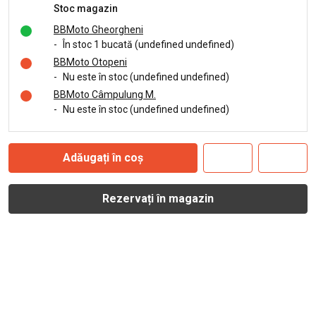
Stoc magazin
BBMoto Gheorgheni
-
În stoc 1 bucată (undefined undefined)
BBMoto Otopeni
-
Nu este în stoc (undefined undefined)
BBMoto Câmpulung M.
-
Nu este în stoc (undefined undefined)
Adăugați în coș
Rezervați în magazin