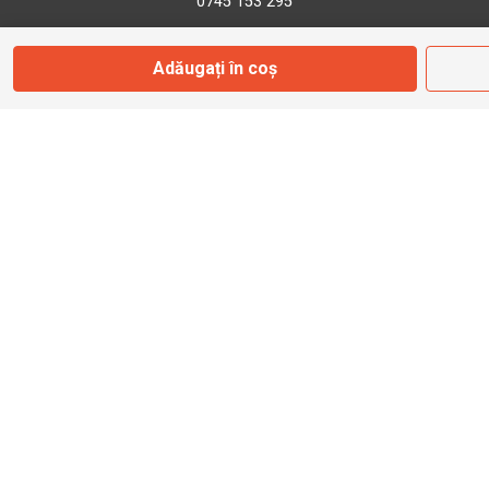
0745 153 295
Adăugați în coș
info@bbmoto.ro
Magazin
Otopeni
Str. Ferme D Nr. 2
Otopeni, Ilfov
Marți - Sâmbătă: 10:00 - 18:00
0755 141 155