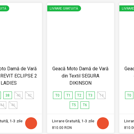
UITĂ
LIVRARE GRATUITĂ
LIVRAR
oto Damă de Vară
Geacă Moto Damă de Vară
Gea
l REVIT ECLIPSE 2
din Textil SEGURA
LADIES
DIKINSON
38
40
42
T0
T1
T2
T3
T4
T0
44
46
T5
T6
uită, 1-3 zile
Livrare Gratuită, 1-3 zile
Livrar
810.00 RON
810.0