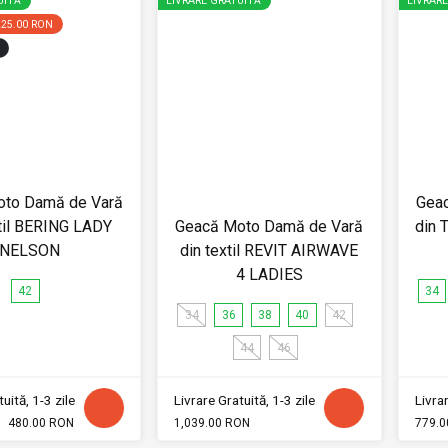
UITĂ
LIVRARE GRATUITĂ
LIVRAR
225.00 RON
oto Damă de Vară
Gea
til BERING LADY
Geacă Moto Damă de Vară
din 
NELSON
din textil REVIT AIRWAVE
4 LADIES
42
34
34
36
38
40
42
44
46
uită, 1-3 zile
Livrare Gratuită, 1-3 zile
Livrar
480.00 RON
1,039.00 RON
779.0