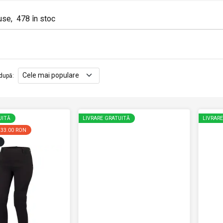
use
,
478
în stoc
după
:
UITĂ
LIVRARE GRATUITĂ
LIVRAR
233.00 RON