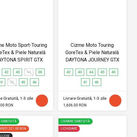
e Moto Sport-Touring
Cizme Moto Touring
eTex & Piele Naturală
GoreTex & Piele Naturală
AYTONA SPIRIT GTX
DAYTONA JOURNEY GTX
42
43
44
38
42
43
44
45
40
39
40
45
46
41
46
e Gratuită, 1-3 zile
Livrare Gratuită, 1-3 zile
.00 RON
1,606.00 RON
E GRATUITĂ
LIVRARE GRATUITĂ
ISIȚI
221.00 RON
LICHIDARE
UCERE