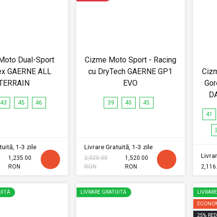
Moto Dual-Sport
Cizme Moto Sport - Racing
ex GAERNE ALL
cu DryTech GAERNE GP1
Cizm
TERRAIN
EVO
Gor
D
43
45
46
39
40
45
41
uită, 1-3 zile
Livrare Gratuită, 1-3 zile
Livrar
1,235.00
2,025.00
1,520.00
RON
RON
RON
2,116
UITĂ
LIVRARE GRATUITĂ
LIVRAR
ECONOM
25
%
RED