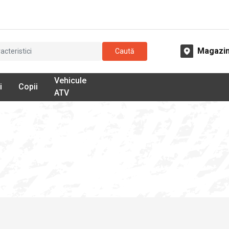
Magazi
Caută
Vehicule
i
Copii
ATV