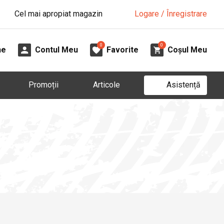
Cel mai apropiat magazin
Logare / Înregistrare
0
0
ne
Contul Meu
Favorite
Coșul Meu
Asistență
Promoții
Articole