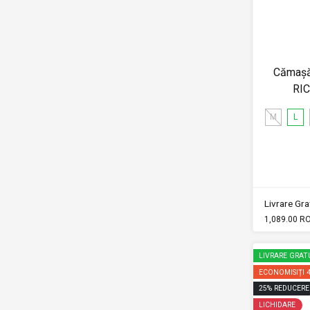
Cămașă 
RI
M
L
Livrare Grat
1,089.00 R
LIVRARE GRAT
ECONOMISIȚI
25
%
REDUCERE
LICHIDARE