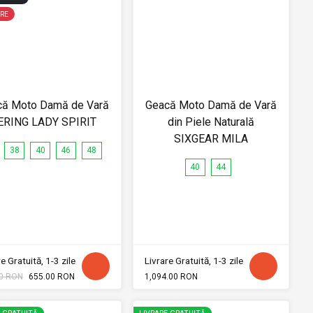
RE
că Moto Damă de Vară
Geacă Moto Damă de Vară
ERING LADY SPIRIT
din Piele Naturală
SIXGEAR MILA
38
40
46
48
40
44
e Gratuită, 1-3 zile
Livrare Gratuită, 1-3 zile
0 RON
655.00 RON
1,094.00 RON