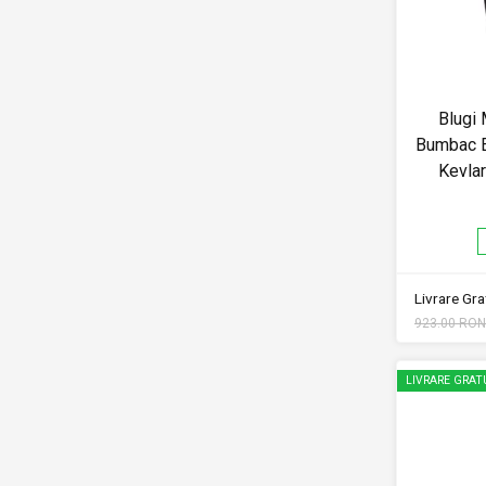
Blugi
Bumbac El
Kevla
Livrare Grat
923.00 RON
LIVRARE GRAT