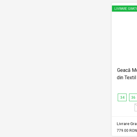
LIVRARE GRAT
Geacă M
din Texti
34
36
Livrare Grat
779.00 RON