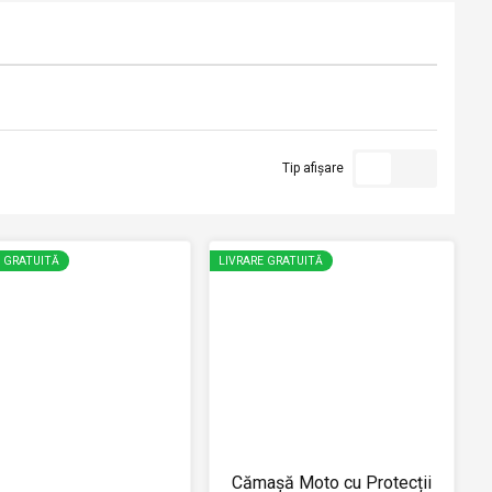
Tip afișare
E GRATUITĂ
LIVRARE GRATUITĂ
Cămașă Moto cu Protecții