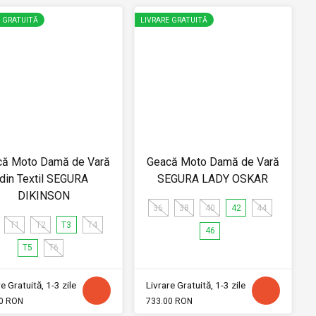
E GRATUITĂ
LIVRARE GRATUITĂ
că Moto Damă de Vară
Geacă Moto Damă de Vară
din Textil SEGURA
SEGURA LADY OSKAR
DIKINSON
36
38
40
42
44
T1
T2
T3
T4
46
T5
T6
e Gratuită, 1-3 zile
Livrare Gratuită, 1-3 zile
0 RON
733.00 RON