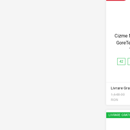
Cizme 
GoreT
42
Livrare Grat
1,648.00
RON
LIVRARE GRAT