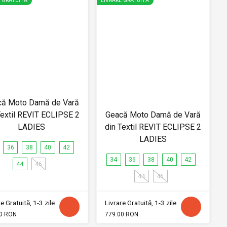
E GRATUITĂ
LIVRARE GRATUITĂ
că Moto Damă de Vară
Textil REVIT ECLIPSE 2
Geacă Moto Damă de Vară
LADIES
din Textil REVIT ECLIPSE 2
LADIES
36
38
40
42
34
36
38
40
42
44
46
44
46
e Gratuită, 1-3 zile
Livrare Gratuită, 1-3 zile
0 RON
779.00 RON