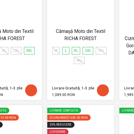
Moto din Textil
Cămașă Moto din Textil
CHA FOREST
RICHA FOREST
Ciz
Gor
XL
2XL
3XL
M
L
XL
2XL
3XL
DA
4XL
uită, 1-3 zile
Livrare Gratuită, 1-3 zile
Livrar
ON
1,089.00 RON
1,989
UITĂ
LIVRARE GRATUITĂ
LIVRAR
413.00 RON
ECONOMISIȚI
505.00 RON
25
%
REDUCERE
LICHIDARE