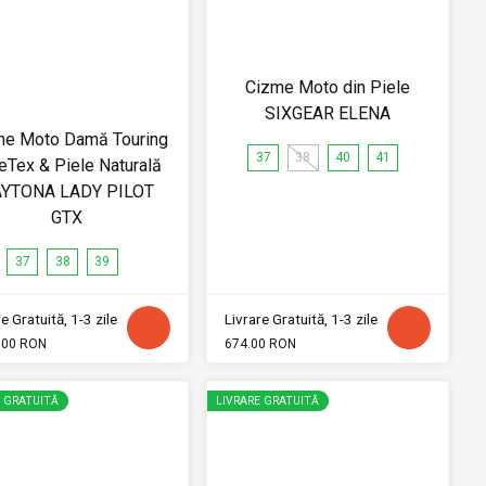
Cizme Moto din Piele
SIXGEAR ELENA
me Moto Damă Touring
37
38
40
41
eTex & Piele Naturală
YTONA LADY PILOT
GTX
37
38
39
e Gratuită, 1-3 zile
Livrare Gratuită, 1-3 zile
.00 RON
674.00 RON
E GRATUITĂ
LIVRARE GRATUITĂ