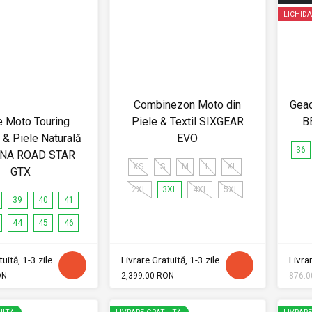
LICHIDA
Combinezon Moto din
Gea
 Moto Touring
Piele & Textil SIXGEAR
B
& Piele Naturală
EVO
36
NA ROAD STAR
XS
S
M
L
XL
GTX
2XL
3XL
4XL
5XL
39
40
41
44
45
46
uită, 1-3 zile
Livrare Gratuită, 1-3 zile
Livrar
ON
2,399.00 RON
876.0