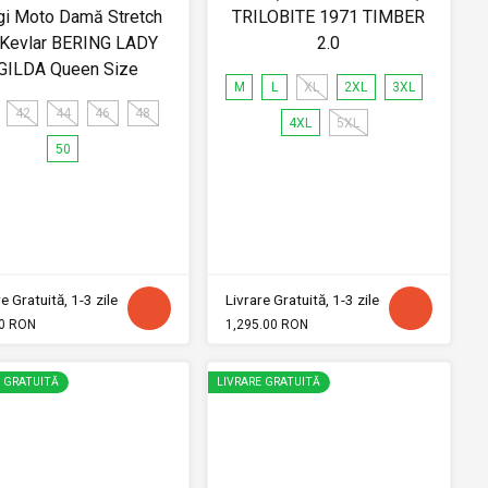
gi Moto Damă Stretch
TRILOBITE 1971 TIMBER
 Kevlar BERING LADY
2.0
GILDA Queen Size
M
L
XL
2XL
3XL
42
44
46
48
4XL
5XL
50
e Gratuită, 1-3 zile
Livrare Gratuită, 1-3 zile
0 RON
1,295.00 RON
E GRATUITĂ
LIVRARE GRATUITĂ