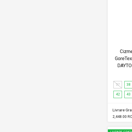
Cizme
GoreTex 
DAYTO
37
38
42
43
Livrare Grat
2,448.00 R