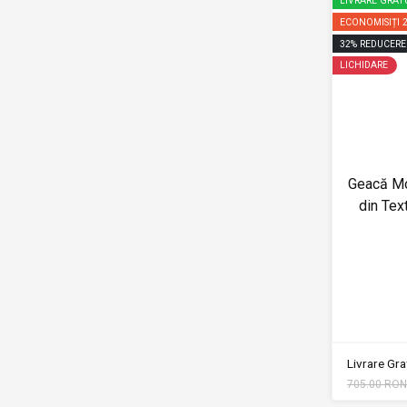
LIVRARE GRAT
ECONOMISIȚI
32
%
REDUCERE
LICHIDARE
Geacă M
din Tex
Livrare Grat
705.00 RON