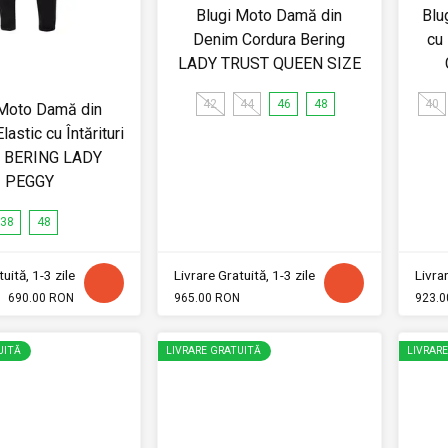
Blugi Moto Damă din
Blu
Denim Cordura Bering
cu
LADY TRUST QUEEN SIZE
42
44
46
48
40
 Moto Damă din
astic cu Întărituri
r BERING LADY
PEGGY
38
48
uită, 1-3 zile
Livrare Gratuită, 1-3 zile
Livrar
690.00 RON
965.00 RON
923.0
UITĂ
LIVRARE GRATUITĂ
LIVRAR