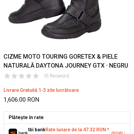
CIZME MOTO TOURING GORETEX & PIELE
NATURALĂ DAYTONA JOURNEY GTX · NEGRU
(
0
Recenzii
)
Livrare Gratuită 1-3 zile lucrătoare
1,606.00 RON
Plătește în rate
tbi bank
Rate lunare de la 47.32 RON
*
detalii
›