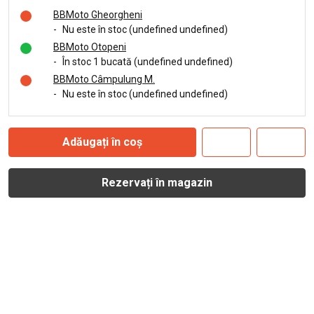
BBMoto Gheorgheni
-
Nu este în stoc (undefined undefined)
BBMoto Otopeni
-
În stoc 1 bucată (undefined undefined)
BBMoto Câmpulung M.
-
Nu este în stoc (undefined undefined)
Adăugați în coș
Rezervați în magazin