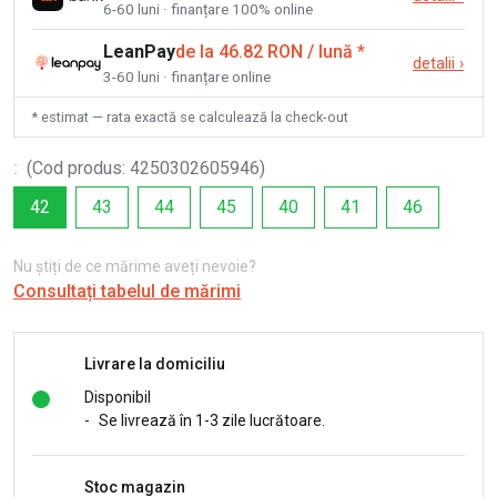
6-60 luni · finanțare 100% online
LeanPay
de la 46.82 RON / lună
*
detalii
›
3-60 luni · finanțare online
* estimat — rata exactă se calculează la check-out
:
(
Cod produs
:
4250302605946
)
42
43
44
45
40
41
46
Nu știți de ce mărime aveți nevoie?
Consultați tabelul de mărimi
Livrare la domiciliu
Disponibil
-
Se livrează în 1-3 zile lucrătoare.
Stoc magazin