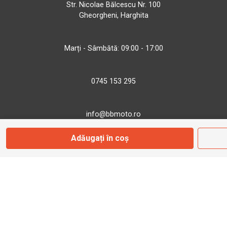
Str. Nicolae Bălcescu Nr. 100
Gheorgheni, Harghita
Marți - Sâmbătă: 09:00 - 17:00
0745 153 295
info@bbmoto.ro
Adăugați în coș
Magazin
Otopeni
Str. Ferme D Nr. 2
Otopeni, Ilfov