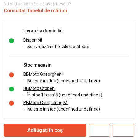
Nu știți de ce mărime aveți nevoie?
Consultați tabelul de mărimi
Livrare la domiciliu
Disponibil
-
Se livrează în 1-3 zile lucrătoare.
Stoc magazin
BBMoto Gheorgheni
-
Nu este în stoc (undefined undefined)
BBMoto Otopeni
-
În stoc 1 bucată (undefined undefined)
BBMoto Câmpulung M.
-
Nu este în stoc (undefined undefined)
Adăugați în coș