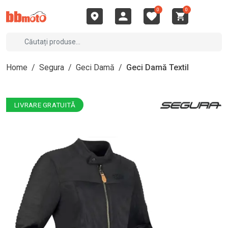
0
0
Home
/
Segura
/
Geci Damă
/
Geci Damă Textil
LIVRARE GRATUITĂ