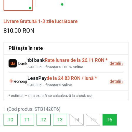
Livrare Gratuită 1-3 zile lucrătoare
810.00 RON
Plătește în rate
tbi bank
Rate lunare de la 26.11 RON
*
detalii
›
6-60 luni · finanțare 100% online
LeanPay
de la 24.83 RON / lună
*
detalii
›
3-60 luni · finanțare online
* estimat — rata exactă se calculează la check-out
:
(
Cod produs
:
STB1420T6
)
T0
T1
T2
T3
T4
T5
T6