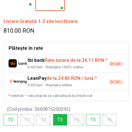
Livrare Gratuită 1-3 zile lucrătoare
810.00 RON
Plătește în rate
tbi bank
Rate lunare de la 26.11 RON
*
detalii
›
6-60 luni · finanțare 100% online
LeanPay
de la 24.83 RON / lună
*
detalii
›
3-60 luni · finanțare online
* estimat — rata exactă se calculează la check-out
:
(
Cod produs
:
3660815200292
)
T0
T1
T2
T3
T4
T5
T6