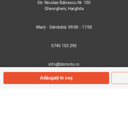
Str. Nicolae Bălcescu Nr. 100
Gheorgheni, Harghita
Marți - Sâmbătă: 09:00 - 17:00
0745 153 295
info@bbmoto.ro
Adăugați în coș
Magazin
Otopeni
Str. Ferme D Nr. 2
Otopeni, Ilfov