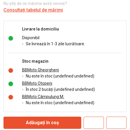
Nu știți de ce mărime aveți nevoie?
Consultați tabelul de mărimi
Livrare la domiciliu
Disponibil
-
Se livrează în 1-3 zile lucrătoare.
Stoc magazin
BBMoto Gheorgheni
-
Nu este în stoc (undefined undefined)
BBMoto Otopeni
-
În stoc 2 bucăți (undefined undefined)
BBMoto Câmpulung M.
-
Nu este în stoc (undefined undefined)
Adăugați în coș