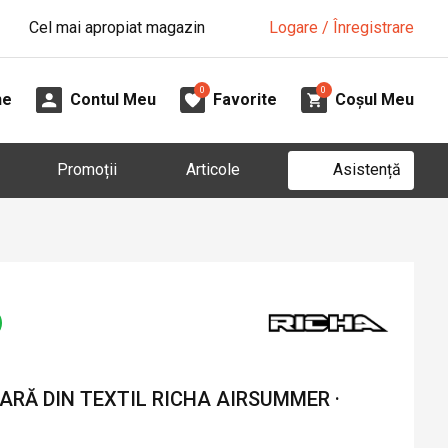
Cel mai apropiat magazin
Logare / Înregistrare
0
0
ne
Contul Meu
Favorite
Coșul Meu
Asistență
Promoții
Articole
ARĂ DIN TEXTIL RICHA AIRSUMMER ·