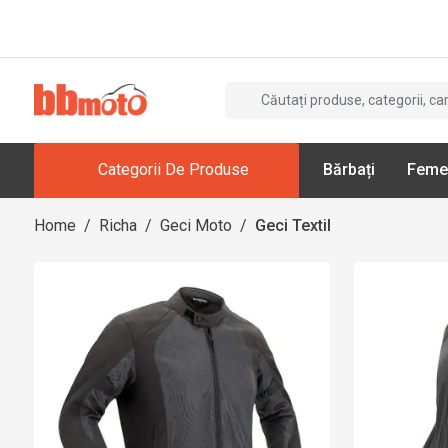
Categorii De Produse
Bărbați
Feme
Home
/
Richa
/
Geci Moto
/
Geci Textil