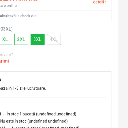
detalii
›
țare online
calculează la check-out
003XL
)
XL
2XL
3XL
4XL
 nevoie?
ărimi
u
ează în 1-3 zile lucrătoare.
i
-
În stoc 1 bucată (undefined undefined)
Nu este în stoc (undefined undefined)