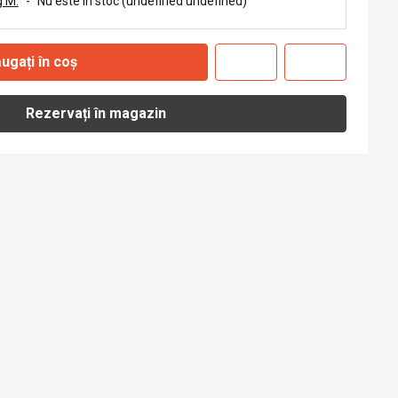
 M.
-
Nu este în stoc (undefined undefined)
ugați în coș
Rezervați în magazin