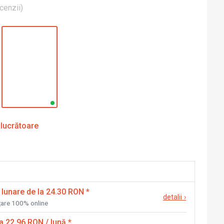
cenzii
)
 lucrătoare
 lunare de la 24.30 RON
*
detalii
›
nțare 100% online
la 22.96 RON / lună
*