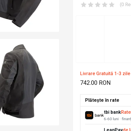
(
0
Re
Livrare Gratuită 1-3 zile
742.00 RON
Plătește în rate
tbi bank
Rate
6-60 luni · fina
LeanPay
de 