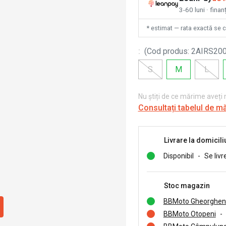
3-60 luni · finan
* estimat — rata exactă se 
:
(
Cod produs
:
2AIRS20
S
M
L
Nu știți de ce mărime aveți
Consultați tabelul de m
Livrare la domicili
Disponibil
-
Se livr
Stoc magazin
BBMoto Gheorghen
BBMoto Otopeni
-