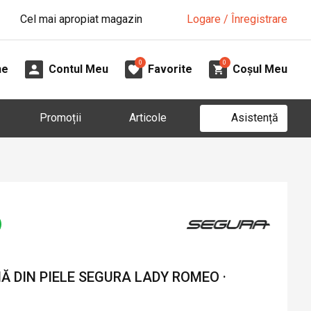
Cel mai apropiat magazin
Logare / Înregistrare
0
0
ne
Contul Meu
Favorite
Coșul Meu
Asistență
Promoții
Articole
 DIN PIELE SEGURA LADY ROMEO ·