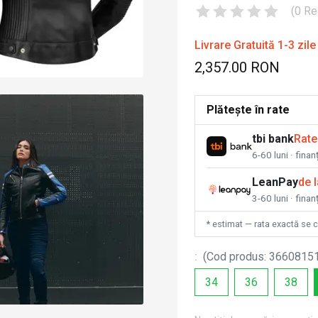
(
0
Re
Livrare Gratuită 1-3 zile
2,357.00 RON
Plătește în rate
tbi bank
Rate
6-60 luni · fina
LeanPay
de 
3-60 luni · finan
* estimat — rata exactă se 
:
(
Cod produs
:
3660815
34
36
38