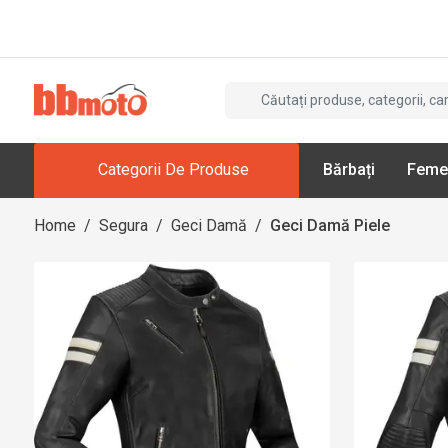
Categorii De Produse
Bărbați
Feme
Home
/
Segura
/
Geci Damă
/
Geci Damă Piele