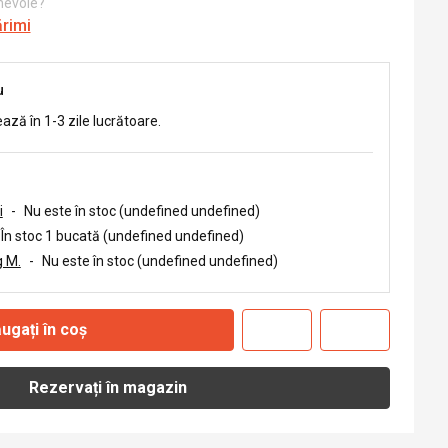
 nevoie?
ărimi
u
ează în 1-3 zile lucrătoare.
i
-
Nu este în stoc (undefined undefined)
În stoc 1 bucată (undefined undefined)
 M.
-
Nu este în stoc (undefined undefined)
ugați în coș
Rezervați în magazin