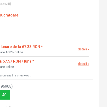
cenzii
)
 lucrătoare
 lunare de la 67.33 RON
*
detalii
›
nțare 100% online
la 67.57 RON / lună
*
detalii
›
țare online
calculează la check-out
196908
)
40