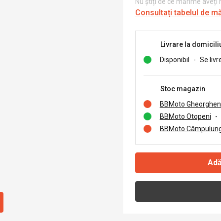
Nu știți de ce mărime aveți
Consultați tabelul de m
Livrare la domicili
Disponibil
-
Se livr
Stoc magazin
BBMoto Gheorghen
BBMoto Otopeni
-
BBMoto Câmpulung
Adă