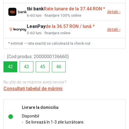
tbi bank
Rate lunare de la 37.44 RON
*
detalii
›
6-60 luni · finanțare 100% online
LeanPay
de la 36.57 RON / lună
*
detalii
›
3-60 luni · finanțare online
* estimat — rata exactă se calculează la check-out
:
(
Cod produs
:
2000000136660
)
42
43
45
46
Nu știți de ce mărime aveți nevoie?
Consultați tabelul de mărimi
Livrare la domiciliu
Disponibil
-
Se livrează în 1-3 zile lucrătoare.