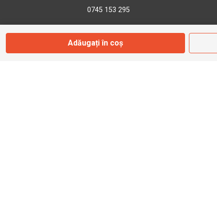
0745 153 295
info@bbmoto.ro
Adăugați în coș
Magazin
Otopeni
Str. Ferme D Nr. 2
Otopeni, Ilfov
Marți - Sâmbătă: 10:00 - 18:00
0755 141 155