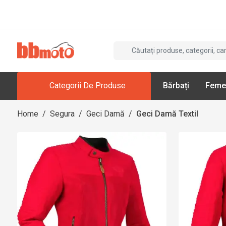
Categorii De Produse
Bărbați
Feme
Home
/
Segura
/
Geci Damă
/
Geci Damă Textil