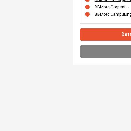
BBMoto Otopeni
-
BBMoto Câmpulung
Deta