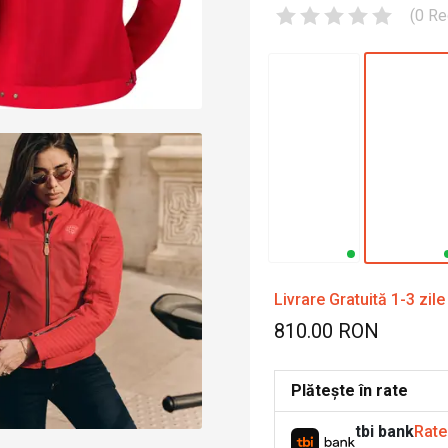
(
0
Re
Livrare Gratuită 1-3 zile
810.00 RON
Plătește în rate
tbi bank
Rate