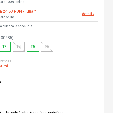
nțare 100% online
la 24.83 RON / lună
*
detalii
›
țare online
calculează la check-out
200285
)
T3
T4
T5
T6
 nevoie?
ărimi
u
i
-
Nu este în stoc (undefined undefined)