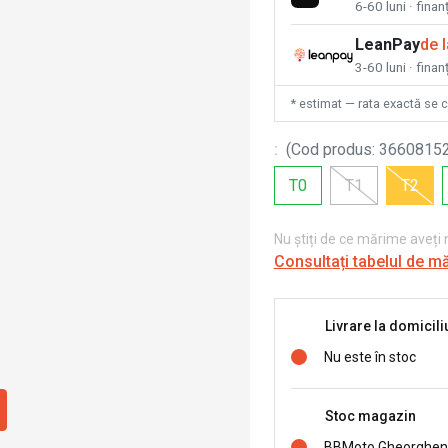
6-60 luni · fina
LeanPay
de 
3-60 luni · finan
* estimat — rata exactă se 
:
(
Cod produs
:
3660815
T0
T1
T2
Nu știți de ce mărime aveți
Consultați tabelul de m
Livrare la domicili
Nu este în stoc
Stoc magazin
BBMoto Gheorghen