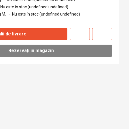
Nu este în stoc (undefined undefined)
 M.
-
Nu este în stoc (undefined undefined)
lii de livrare
Rezervați în magazin