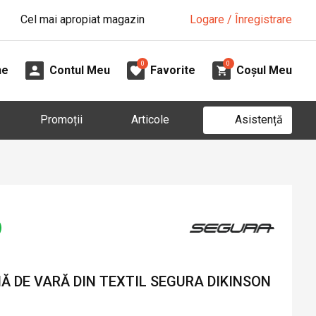
Cel mai apropiat magazin
Logare / Înregistrare
0
0
ne
Contul Meu
Favorite
Coșul Meu
Asistență
Promoții
Articole
 DE VARĂ DIN TEXTIL SEGURA DIKINSON