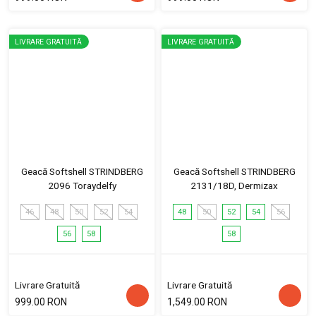
LIVRARE GRATUITĂ
LIVRARE GRATUITĂ
Geacă Softshell STRINDBERG
Geacă Softshell STRINDBERG
2096 Toraydelfy
2131/18D, Dermizax
46
48
50
52
54
48
50
52
54
56
56
58
58
Livrare Gratuită
Livrare Gratuită
999.00 RON
1,549.00 RON