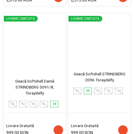
LIVRARE GRATUITĂ
LIVRARE GRATUITĂ
Geacă Softshell STRINDBERG
2096 Toraydelfy
Geacă Softshell Damă
STRINDBERG 5091/8,
46
48
50
52
54
Toraydelfy
40
42
44
46
48
Livrare Gratuită
Livrare Gratuită
999.00 RON
999.00 RON