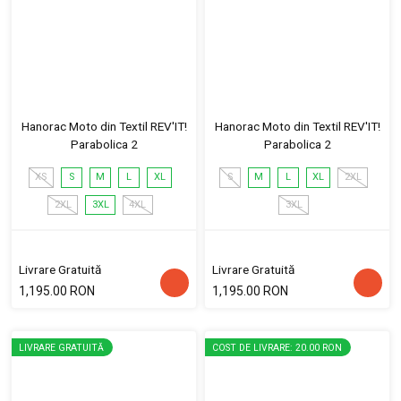
Hanorac Moto din Textil REV'IT!
Hanorac Moto din Textil REV'IT!
Parabolica 2
Parabolica 2
XS
S
M
L
XL
S
M
L
XL
2XL
2XL
3XL
4XL
3XL
Livrare Gratuită
Livrare Gratuită
1,195.00 RON
1,195.00 RON
LIVRARE GRATUITĂ
COST DE LIVRARE: 20.00 RON