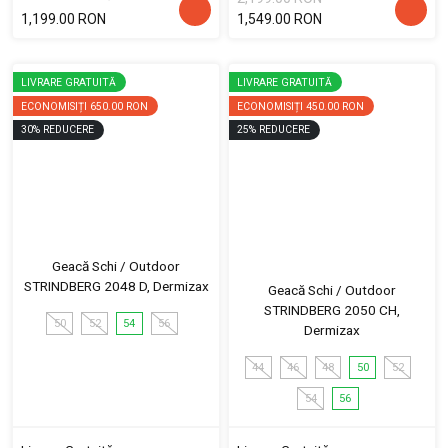
1,199.00 RON
1,549.00 RON
LIVRARE GRATUITĂ
LIVRARE GRATUITĂ
ECONOMISIȚI
650.00 RON
ECONOMISIȚI
450.00 RON
30
%
REDUCERE
25
%
REDUCERE
Geacă Schi / Outdoor
STRINDBERG 2048 D, Dermizax
Geacă Schi / Outdoor
STRINDBERG 2050 CH,
50
52
54
56
Dermizax
44
46
48
50
52
54
56