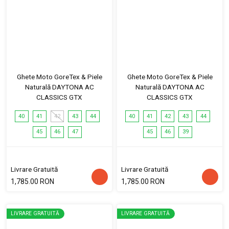
Ghete Moto GoreTex & Piele
Ghete Moto GoreTex & Piele
Naturală DAYTONA AC
Naturală DAYTONA AC
CLASSICS GTX
CLASSICS GTX
40
41
42
43
44
40
41
42
43
44
45
46
47
45
46
39
Livrare Gratuită
Livrare Gratuită
1,785.00 RON
1,785.00 RON
LIVRARE GRATUITĂ
LIVRARE GRATUITĂ