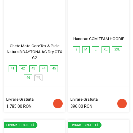
Hanorac CCM TEAM HOODIE
Ghete Moto GoreTex & Piele
S
M
L
XL
2XL
Naturală DAYTONA AC Dry GTX
G2
41
42
43
44
45
46
47
Livrare Gratuită
Livrare Gratuită
1,785.00 RON
396.00 RON
LIVRARE GRATUITĂ
LIVRARE GRATUITĂ