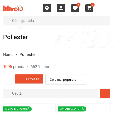
0
0
Poliester
Home
/
Poliester
1095
produse
,
652
în stoc
Filtrează
Cele mai populare
LIVRARE GRATUITĂ
LIVRARE GRATUITĂ