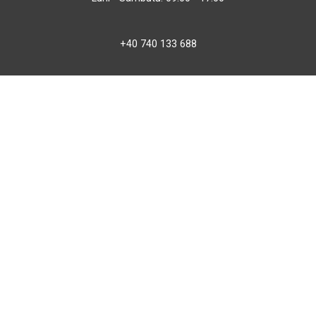
+40 740 133 688
atv@bbmoto.ro
Magazin
BBmoto ATV Otopeni
Str. Ferme D Nr. 2
Otopeni, Ilfov
Marți - Sâmbătă: 10:00 - 18:00