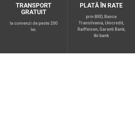
TRANSPORT
PLATĂ ÎN RATE
GRATUIT
prin BRD, Banca
Transilvania, Unicredit,
la comenzi de peste 200
Raiffeisen, Garanti Bank,
lei.
tbi bank