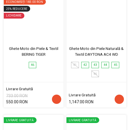
ECONOMISIȚI
183.00 RON
25
%
REDUCERE
LICHIDARE
Ghete Moto din Piele & Textil
Ghete Moto din Piele Naturală &
BERING TIGER
Textil DAYTONA AC4 WD
46
41
42
43
44
45
46
Livrare Gratuită
Livrare Gratuită
733.00 RON
550.00 RON
1,147.00 RON
LIVRARE GRATUITĂ
LIVRARE GRATUITĂ