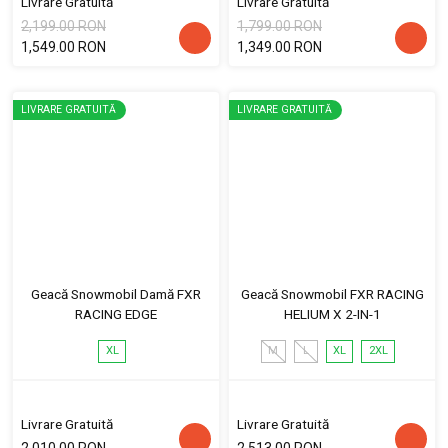
Livrare Gratuită
Livrare Gratuită
2,199.00 RON
1,799.00 RON
1,549.00 RON
1,349.00 RON
LIVRARE GRATUITĂ
LIVRARE GRATUITĂ
Geacă Snowmobil Damă FXR
Geacă Snowmobil FXR RACING
RACING EDGE
HELIUM X 2-IN-1
XL
M
L
XL
2XL
Livrare Gratuită
Livrare Gratuită
2,010.00 RON
2,513.00 RON