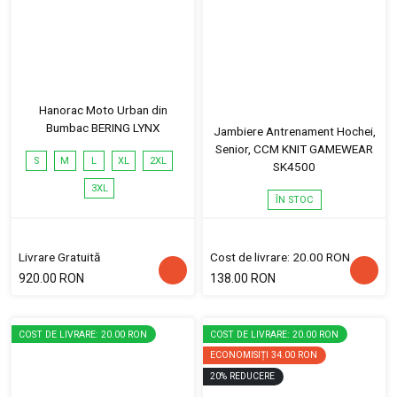
Hanorac Moto Urban din
Bumbac BERING LYNX
Jambiere Antrenament Hochei,
Senior, CCM KNIT GAMEWEAR
S
M
L
XL
2XL
SK4500
3XL
ÎN STOC
Livrare Gratuită
Cost de livrare: 20.00 RON
920.00 RON
138.00 RON
COST DE LIVRARE: 20.00 RON
COST DE LIVRARE: 20.00 RON
ECONOMISIȚI
34.00 RON
20
%
REDUCERE