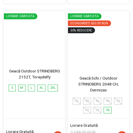
LIVRARE GRATUITĂ
LIVRARE GRATUITĂ
ECONOMISIȚI
650.00 RON
30
%
REDUCERE
Geacă Outdoor STRINDBERG
2152T, Toraydelfy
Geacă Schi / Outdoor
STRINDBERG 2048 CH,
S
M
L
XL
2XL
Dermizax
42
44
46
48
50
52
54
56
Livrare Gratuită
Livrare Gratuită
2,199.00 RON