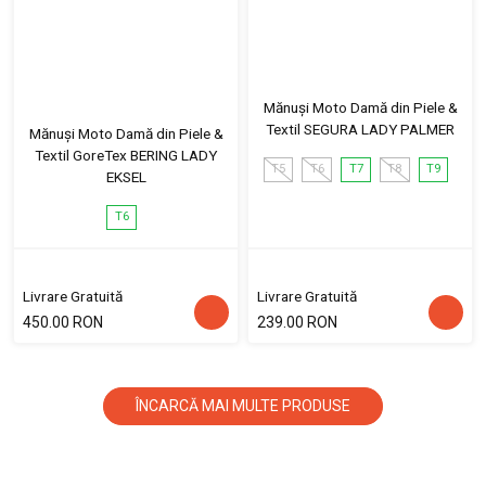
Mănuși Moto Damă din Piele &
Textil SEGURA LADY PALMER
Mănuși Moto Damă din Piele &
Textil GoreTex BERING LADY
T5
T6
T7
T8
T9
EKSEL
T6
Livrare Gratuită
Livrare Gratuită
450.00 RON
239.00 RON
ÎNCARCĂ MAI MULTE PRODUSE