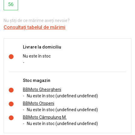
56
Nu știți de ce mărime aveți nevoie?
Consultați tabelul de mărimi
Livrare la domiciliu
Nu este în stoc
-
Stoc magazin
BBMoto Gheorgheni
-
Nu este în stoc (undefined undefined)
BBMoto Otopeni
-
Nu este în stoc (undefined undefined)
BBMoto Câmpulung M.
-
Nu este în stoc (undefined undefined)