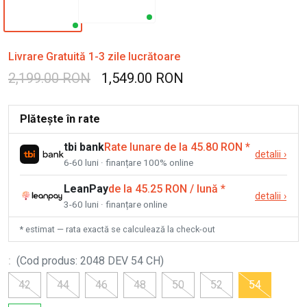
Livrare Gratuită 1-3 zile lucrătoare
2,199.00 RON
1,549.00 RON
Plătește în rate
tbi bank
Rate lunare de la 45.80 RON
*
detalii
›
6-60 luni · finanțare 100% online
LeanPay
de la 45.25 RON / lună
*
detalii
›
3-60 luni · finanțare online
* estimat — rata exactă se calculează la check-out
:
(
Cod produs
:
2048 DEV 54 CH
)
42
44
46
48
50
52
54