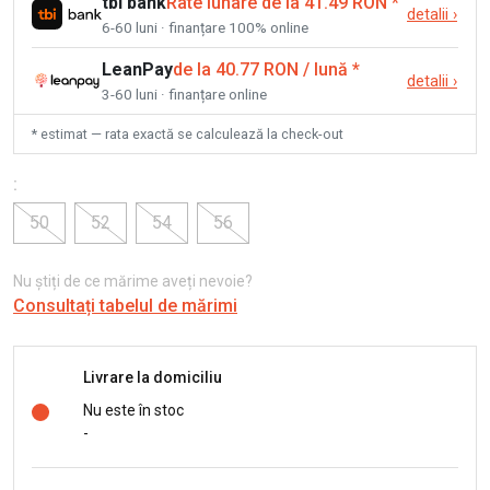
tbi bank
Rate lunare de la 41.49 RON
*
detalii
›
6-60 luni · finanțare 100% online
LeanPay
de la 40.77 RON / lună
*
detalii
›
3-60 luni · finanțare online
* estimat — rata exactă se calculează la check-out
:
50
52
54
56
Nu știți de ce mărime aveți nevoie?
Consultați tabelul de mărimi
Livrare la domiciliu
Nu este în stoc
-