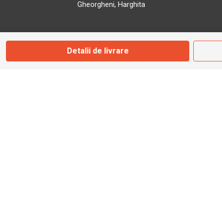
Gheorgheni, Harghita
Marți - Sâmbătă: 09:00 - 17:00
Detalii de livrare
0745 153 295
info@bbmoto.ro
Magazin
Otopeni
Str. Ferme D Nr. 2
Otopeni, Ilfov