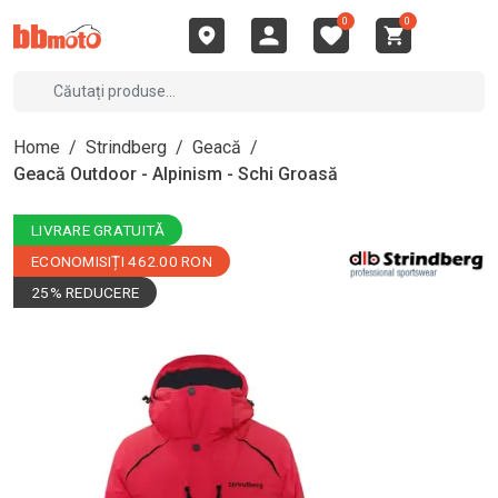
0
0
Home
/
Strindberg
/
Geacă
/
Geacă Outdoor - Alpinism - Schi Groasă
LIVRARE GRATUITĂ
ECONOMISIȚI 462.00 RON
25% REDUCERE