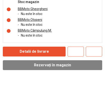
Stoc magazin
BBMoto Gheorgheni
-
Nu este în stoc
BBMoto Otopeni
-
Nu este în stoc
BBMoto Câmpulung M.
-
Nu este în stoc
Detalii de livrare
Rezervați în magazin