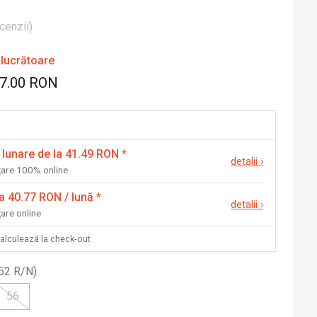
cenzii
)
 lucrătoare
87.00 RON
 lunare de la 41.49 RON
*
detalii
›
nțare 100% online
la 40.77 RON / lună
*
detalii
›
țare online
calculează la check-out
52 R/N
)
56