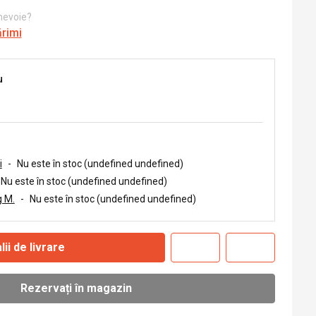
 nevoie?
ărimi
u
i
-
Nu este în stoc (undefined undefined)
Nu este în stoc (undefined undefined)
 M.
-
Nu este în stoc (undefined undefined)
lii de livrare
Rezervați în magazin