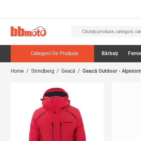
Categorii De Produse
Bărbați
Feme
Home
/
Strindberg
/
Geacă
/
Geacă Outdoor - Alpinism