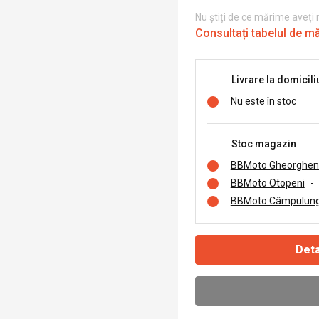
Nu știți de ce mărime aveți
Consultați tabelul de m
Livrare la domicili
Nu este în stoc
Stoc magazin
BBMoto Gheorghen
BBMoto Otopeni
-
BBMoto Câmpulung
Deta