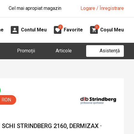
Cel mai apropiat magazin
Logare / Înregistrare
0
0
ne
Contul Meu
Favorite
Coșul Meu
Asistență
Promoții
Articole
0 RON
SCHI STRINDBERG 2160, DERMIZAX ·