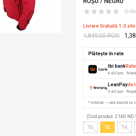
ROȘU / NEGRU
(
0
Re
Livrare Gratuită 1-3 zile
1,849.00 RON
1,3
Plătește în rate
tbi bank
Rate
6-60 luni · fina
LeanPay
de 
3-60 luni · finan
* estimat — rata exactă se 
:
(
Cod produs
:
2160 ND 
50
52
54