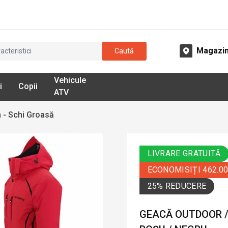
Magazi
Caută
Vehicule
i
Copii
ATV
 - Schi Groasă
LIVRARE GRATUITĂ
ECONOMISIȚI 462.0
25% REDUCERE
GEACĂ OUTDOOR / 