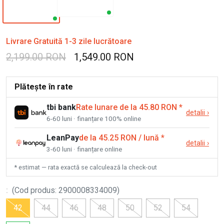
Livrare Gratuită 1-3 zile lucrătoare
2,199.00 RON
1,549.00 RON
Plătește în rate
tbi bank
Rate lunare de la 45.80 RON
*
detalii
›
6-60 luni · finanțare 100% online
LeanPay
de la 45.25 RON / lună
*
detalii
›
3-60 luni · finanțare online
* estimat — rata exactă se calculează la check-out
:
(
Cod produs
:
2900008334009
)
42
44
46
48
50
52
54