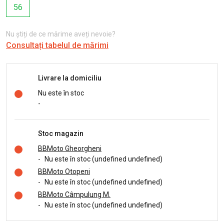
56
Nu știți de ce mărime aveți nevoie?
Consultați tabelul de mărimi
Livrare la domiciliu
Nu este în stoc
-
Stoc magazin
BBMoto Gheorgheni
-
Nu este în stoc (undefined undefined)
BBMoto Otopeni
-
Nu este în stoc (undefined undefined)
BBMoto Câmpulung M.
-
Nu este în stoc (undefined undefined)