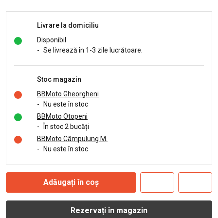
Livrare la domiciliu
Disponibil
-
Se livrează în 1-3 zile lucrătoare.
Stoc magazin
BBMoto Gheorgheni
-
Nu este în stoc
BBMoto Otopeni
-
În stoc 2 bucăți
BBMoto Câmpulung M.
-
Nu este în stoc
Adăugați în coș
Rezervați în magazin