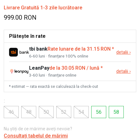
Livrare Gratuită 1-3 zile lucrătoare
999.00 RON
Plătește în rate
tbi bank
Rate lunare de la 31.15 RON
*
detalii
›
6-60 luni · finanțare 100% online
LeanPay
de la 30.05 RON / lună
*
detalii
›
3-60 luni · finanțare online
* estimat — rata exactă se calculează la check-out
:
46
48
50
52
54
56
58
Nu știți de ce mărime aveți nevoie?
Consultați tabelul de mărimi