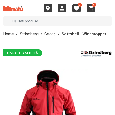
0
0
Home
/
Strindberg
/
Geacă
/
Softshell - Windstopper
LIVRARE GRATUITĂ