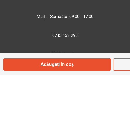
Marți - Sâmbătă: 09:00 - 17:00
0745 153 295
info@bbmoto.ro
Adăugați în coș
Magazin
Otopeni
Str. Ferme D Nr. 2
Otopeni, Ilfov