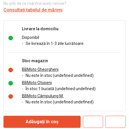
Nu știți de ce mărime aveți nevoie?
Consultați tabelul de mărimi
Livrare la domiciliu
Disponibil
-
Se livrează în 1-3 zile lucrătoare.
Stoc magazin
BBMoto Gheorgheni
-
Nu este în stoc (undefined undefined)
BBMoto Otopeni
-
În stoc 1 bucată (undefined undefined)
BBMoto Câmpulung M.
-
Nu este în stoc (undefined undefined)
Adăugați în coș