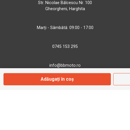
Str. Nicolae Bălcescu Nr. 100
Gheorgheni, Harghita
Marți - Sâmbătă: 09:00 - 17:00
0745 153 295
info@bbmoto.ro
Adăugați în coș
Magazin
Otopeni
Str. Ferme D Nr. 2
Otopeni, Ilfov