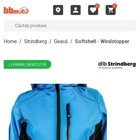
0
0
Home
/
Strindberg
/
Geacă
/
Softshell - Windstopper
LIVRARE GRATUITĂ