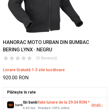
HANORAC MOTO URBAN DIN BUMBAC
BERING LYNX · NEGRU
(
0
Recenzii
)
Livrare Gratuită 1-3 zile lucrătoare
920.00 RON
Plătește în rate
tbi bank
Rate lunare de la 29.04 RON
*
detalii
›
6-60 luni · finanțare 100% online