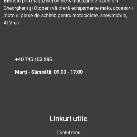
BBmoto prin magazinul online & magazinele fizice din
Gheorgheni și Otopeni vă oferă echipamente moto, accesorii
moto și piese de schimb pentru motociclete, snowmobile,
ATV-uri!
+40 745 153 295
Marți - Sâmbătă: 09:00 - 17:00
Linkuri utile
Contul meu