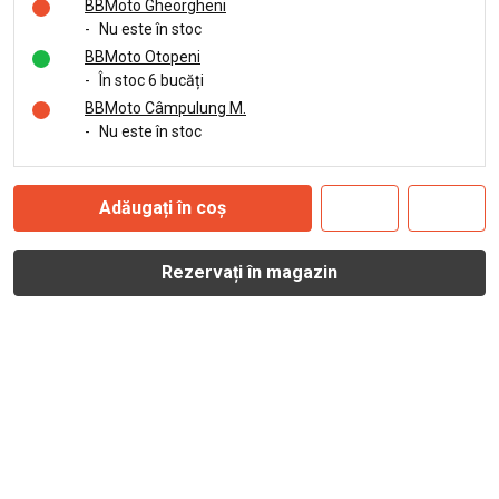
BBMoto Gheorgheni
-
Nu este în stoc
BBMoto Otopeni
-
În stoc 6 bucăți
BBMoto Câmpulung M.
-
Nu este în stoc
Adăugați în coș
Rezervați în magazin