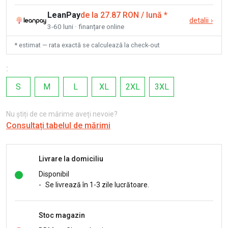
LeanPay
de la 27.87 RON / lună
*
detalii
›
3-60 luni · finanțare online
* estimat — rata exactă se calculează la check-out
:
S
M
L
XL
2XL
3XL
Nu știți de ce mărime aveți nevoie?
Consultați tabelul de mărimi
Livrare la domiciliu
Disponibil
-
Se livrează în 1-3 zile lucrătoare.
Stoc magazin