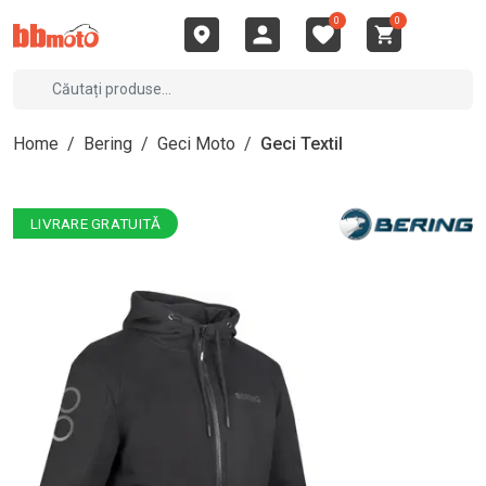
0
0
Home
/
Bering
/
Geci Moto
/
Geci Textil
LIVRARE GRATUITĂ