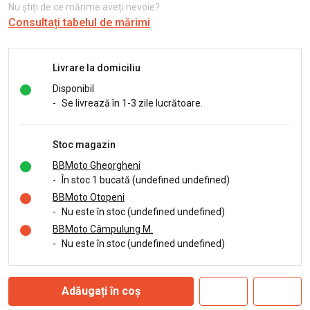
Nu știți de ce mărime aveți nevoie?
Consultați tabelul de mărimi
Livrare la domiciliu
Disponibil
-
Se livrează în 1-3 zile lucrătoare.
Stoc magazin
BBMoto Gheorgheni
-
În stoc 1 bucată (undefined undefined)
BBMoto Otopeni
-
Nu este în stoc (undefined undefined)
BBMoto Câmpulung M.
-
Nu este în stoc (undefined undefined)
Adăugați în coș