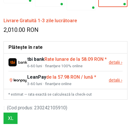
Livrare Gratuită 1-3 zile lucrătoare
2,010.00 RON
Plătește în rate
tbi bank
Rate lunare de la 58.09 RON
*
detalii
›
6-60 luni · finanțare 100% online
LeanPay
de la 57.98 RON / lună
*
detalii
›
3-60 luni · finanțare online
* estimat — rata exactă se calculează la check-out
:
(
Cod produs
:
230242105910
)
XL