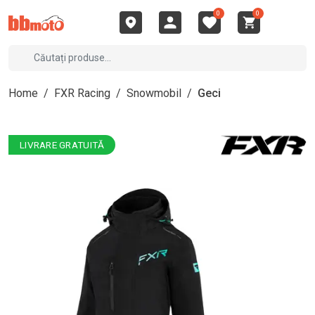
0
0
Home
/
FXR Racing
/
Snowmobil
/
Geci
LIVRARE GRATUITĂ