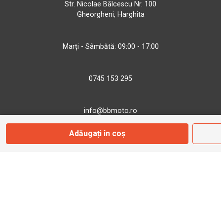
Str. Nicolae Bălcescu Nr. 100
Gheorgheni, Harghita
Marți - Sâmbătă: 09:00 - 17:00
0745 153 295
info@bbmoto.ro
Adăugați în coș
Magazin
Otopeni
Str. Ferme D Nr. 2
Otopeni, Ilfov