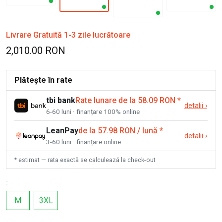
Livrare Gratuită 1-3 zile lucrătoare
2,010.00 RON
Plătește în rate
tbi bank
Rate lunare de la 58.09 RON
*
detalii
›
6-60 luni · finanțare 100% online
LeanPay
de la 57.98 RON / lună
*
detalii
›
3-60 luni · finanțare online
* estimat — rata exactă se calculează la check-out
:
M
3XL