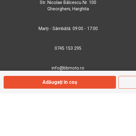
Str. Nicolae Bălcescu Nr. 100
Gheorgheni, Harghita
Marți - Sâmbătă: 09:00 - 17:00
0745 153 295
info@bbmoto.ro
Adăugați în coș
Magazin
Otopeni
Str. Ferme D Nr. 2
Otopeni, Ilfov