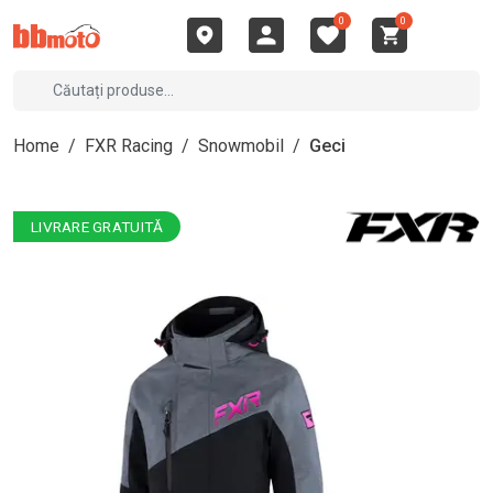
0
0
Home
/
FXR Racing
/
Snowmobil
/
Geci
LIVRARE GRATUITĂ