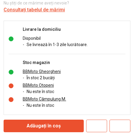
Nu știți de ce mărime aveți nevoie?
Consultați tabelul de mărimi
Livrare la domiciliu
Disponibil
-
Se livrează în 1-3 zile lucrătoare.
Stoc magazin
BBMoto Gheorgheni
-
În stoc 2 bucăți
BBMoto Otopeni
-
Nu este în stoc
BBMoto Câmpulung M.
-
Nu este în stoc
Adăugați în coș