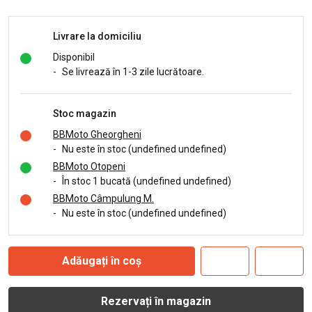
Livrare la domiciliu
Disponibil
-
Se livrează în 1-3 zile lucrătoare.
Stoc magazin
BBMoto Gheorgheni
-
Nu este în stoc (undefined undefined)
BBMoto Otopeni
-
În stoc 1 bucată (undefined undefined)
BBMoto Câmpulung M.
-
Nu este în stoc (undefined undefined)
Adăugați în coș
Rezervați în magazin