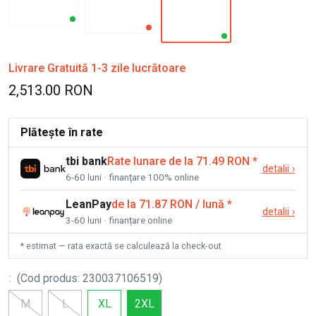
Livrare Gratuită 1-3 zile lucrătoare
2,513.00 RON
Plătește în rate
tbi bank
Rate lunare de la 71.49 RON
*
detalii
›
6-60 luni · finanțare 100% online
LeanPay
de la 71.87 RON / lună
*
detalii
›
3-60 luni · finanțare online
* estimat — rata exactă se calculează la check-out
:
(
Cod produs
:
230037106519
)
M
L
XL
2XL