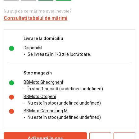
Nu știți de ce mărime aveți nevoie?
Consultați tabelul de mărimi
Livrare la domiciliu
Disponibil
-
Se livrează în 1-3 zile lucrătoare.
Stoc magazin
BBMoto Gheorgheni
-
În stoc 1 bucată (undefined undefined)
BBMoto Otopeni
-
Nu este în stoc (undefined undefined)
BBMoto Câmpulung M.
-
Nu este în stoc (undefined undefined)
Adăugați în coș