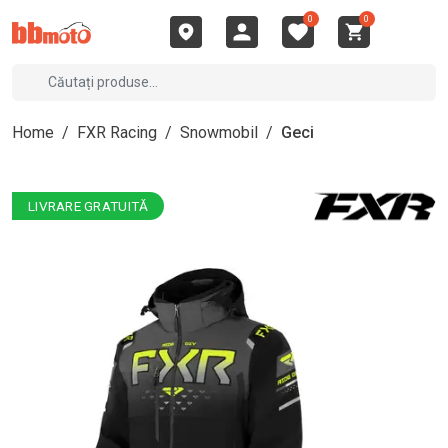
0
0
Home
/
FXR Racing
/
Snowmobil
/
Geci
LIVRARE GRATUITĂ