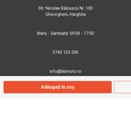
Str. Nicolae Bălcescu Nr. 100
Gheorgheni, Harghita
Marți - Sâmbătă: 09:00 - 17:00
0745 153 295
info@bbmoto.ro
Adăugați în coș
Magazin
Otopeni
Str. Ferme D Nr. 2