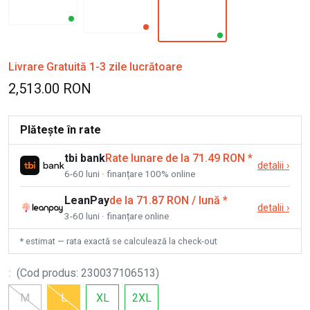
Livrare Gratuită 1-3 zile lucrătoare
2,513.00 RON
Plătește în rate
tbi bank
Rate lunare de la 71.49 RON
*
detalii
›
6-60 luni · finanțare 100% online
LeanPay
de la 71.87 RON / lună
*
detalii
›
3-60 luni · finanțare online
* estimat — rata exactă se calculează la check-out
:
(
Cod produs
:
230037106513
)
M
L
XL
2XL