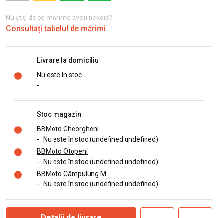
Nu știți de ce mărime aveți nevoie?
Consultați tabelul de mărimi
Livrare la domiciliu
Nu este în stoc
-
Stoc magazin
BBMoto Gheorgheni
-
Nu este în stoc (undefined undefined)
BBMoto Otopeni
-
Nu este în stoc (undefined undefined)
BBMoto Câmpulung M.
-
Nu este în stoc (undefined undefined)
Detalii de livrare