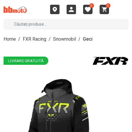
0
0
Home
/
FXR Racing
/
Snowmobil
/
Geci
LIVRARE GRATUITĂ