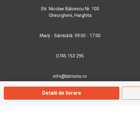
Str. Nicolae Bălcescu Nr. 100
Gheorgheni, Harghita
Marți - Sâmbătă: 09:00 - 17:00
0745 153 295
info@bbmoto.ro
Detalii de livrare
Magazin
Otopeni
Str. Ferme D Nr. 2