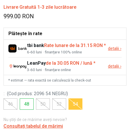
Livrare Gratuită 1-3 zile lucrătoare
999.00 RON
Plătește în rate
tbi bank
Rate lunare de la 31.15 RON
*
detalii
›
6-60 luni · finanțare 100% online
LeanPay
de la 30.05 RON / lună
*
detalii
›
3-60 luni · finanțare online
* estimat — rata exactă se calculează la check-out
:
(
Cod produs
:
2096 54 NEGRU
)
46
48
50
52
54
Nu știți de ce mărime aveți nevoie?
Consultați tabelul de mărimi