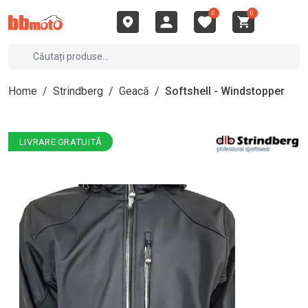
0
0
Home
/
Strindberg
/
Geacă
/
Softshell - Windstopper
LIVRARE GRATUITĂ