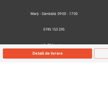
Marți - Sâmbătă: 09:00 - 17:00
0745 153 295
info@bbmoto.ro
Detalii de livrare
Magazin
Otopeni
Str. Ferme D Nr. 2
Otopeni, Ilfov