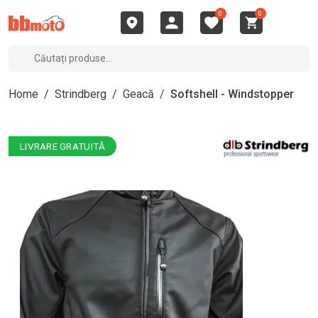
0
0
Home
/
Strindberg
/
Geacă
/
Softshell - Windstopper
LIVRARE GRATUITĂ