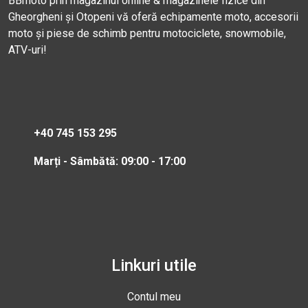
BBmoto prin magazinul online & magazinele fizice din
Gheorgheni și Otopeni vă oferă echipamente moto, accesorii
moto și piese de schimb pentru motociclete, snowmobile,
ATV-uri!
+40 745 153 295
Marți - Sâmbătă: 09:00 - 17:00
Linkuri utile
Contul meu