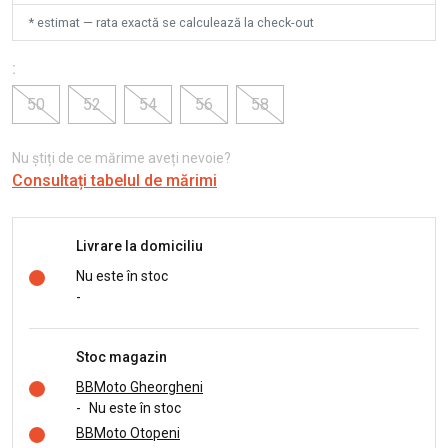
* estimat — rata exactă se calculează la check-out
:
50
52
54
56
58
Nu știți de ce mărime aveți nevoie?
Consultați tabelul de mărimi
Livrare la domiciliu
Nu este în stoc
-
Stoc magazin
BBMoto Gheorgheni
-
Nu este în stoc
BBMoto Otopeni