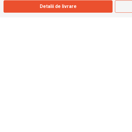
Detalii de livrare
info@bbmoto.ro
Magazin
Otopeni
Str. Ferme D Nr. 2
Otopeni, Ilfov
Marți - Sâmbătă: 10:00 - 18:00
0755 141 155