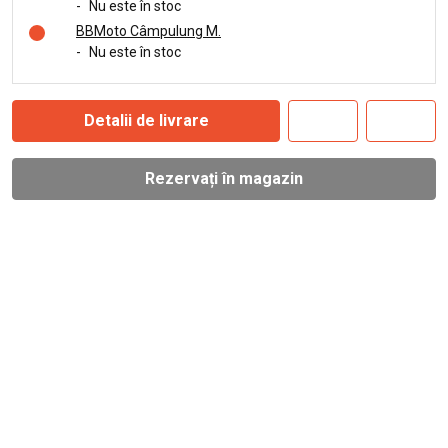
-
Nu este în stoc
BBMoto Câmpulung M.
-
Nu este în stoc
Detalii de livrare
Rezervați în magazin