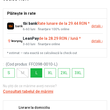
Plătește în rate
tbi bank
Rate lunare de la 29.44 RON
*
detalii
›
6-60 luni · finanțare 100% online
LeanPay
de la 28.29 RON / lună
*
detalii
›
3-60 luni · finanțare online
* estimat — rata exactă se calculează la check-out
:
(
Cod produs
:
FFC098-0010-L
)
S
M
L
XL
2XL
3XL
Nu știți de ce mărime aveți nevoie?
Consultați tabelul de mărimi
Livrare la domiciliu