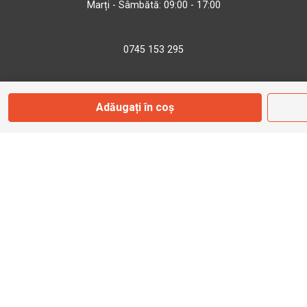
Marți - Sâmbătă: 09:00 - 17:00
0745 153 295
info@bbmoto.ro
Adăugați în coș
Magazin
Otopeni
Str. Ferme D Nr. 2
Otopeni, Ilfov
Marți - Sâmbătă: 10:00 - 18:00