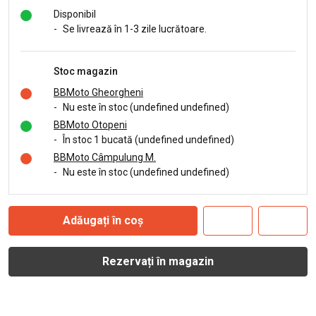
Disponibil
-
Se livrează în 1-3 zile lucrătoare.
Stoc magazin
BBMoto Gheorgheni
-
Nu este în stoc (undefined undefined)
BBMoto Otopeni
-
În stoc 1 bucată (undefined undefined)
BBMoto Câmpulung M.
-
Nu este în stoc (undefined undefined)
Adăugați în coș
Rezervați în magazin