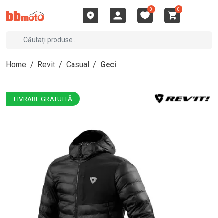
0
0
Home
/
Revit
/
Casual
/
Geci
LIVRARE GRATUITĂ