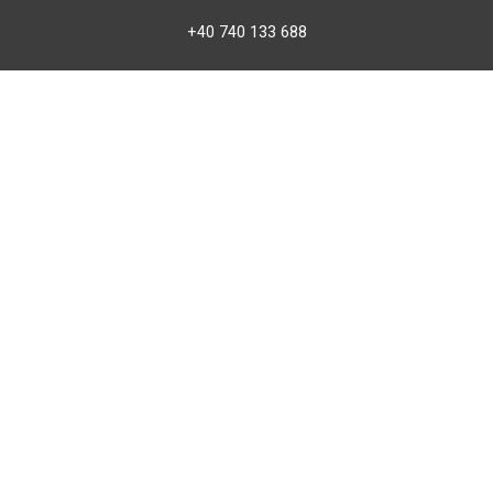
+40 740 133 688
atv@bbmoto.ro
Magazin
BBmoto ATV Otopeni
Str. Ferme D Nr. 2
Otopeni, Ilfov
Marți - Sâmbătă: 10:00 - 18:00