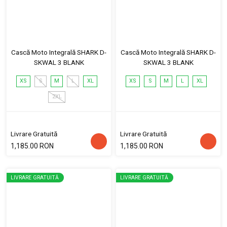
Cască Moto Integrală SHARK D-
Cască Moto Integrală SHARK D-
SKWAL 3 BLANK
SKWAL 3 BLANK
XS
S
M
L
XL
XS
S
M
L
XL
2XL
Livrare Gratuită
Livrare Gratuită
1,185.00 RON
1,185.00 RON
LIVRARE GRATUITĂ
LIVRARE GRATUITĂ