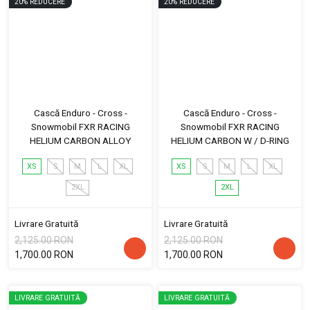
20
%
REDUCERE
20
%
REDUCERE
Cască Enduro - Cross -
Cască Enduro - Cross -
Snowmobil FXR RACING
Snowmobil FXR RACING
HELIUM CARBON ALLOY
HELIUM CARBON W / D-RING
XS
S
M
L
XL
XS
S
M
L
XL
2XL
2XL
Livrare Gratuită
Livrare Gratuită
2,125.00 RON
2,125.00 RON
1,700.00 RON
1,700.00 RON
LIVRARE GRATUITĂ
LIVRARE GRATUITĂ