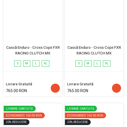
Cască Enduro - Cross Copii FXR
Cască Enduro - Cross Copii FXR
RACING CLUTCH MX
RACING CLUTCH MX
S
M
L
XL
S
M
L
XL
Livrare Gratuită
Livrare Gratuită
765.00 RON
765.00 RON
LIVRARE GRATUITĂ
LIVRARE GRATUITĂ
ECONOMISIȚI
160.00 RON
ECONOMISIȚI
160.00 RON
20
%
REDUCERE
20
%
REDUCERE