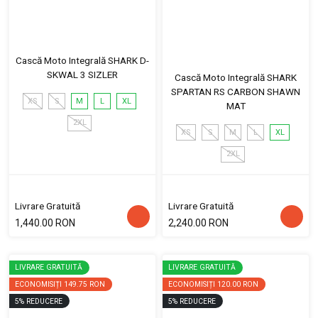
Cască Moto Integrală SHARK D-
SKWAL 3 SIZLER
Cască Moto Integrală SHARK
SPARTAN RS CARBON SHAWN
XS
S
M
L
XL
MAT
2XL
XS
S
M
L
XL
2XL
Livrare Gratuită
Livrare Gratuită
1,440.00 RON
2,240.00 RON
LIVRARE GRATUITĂ
LIVRARE GRATUITĂ
ECONOMISIȚI
149.75 RON
ECONOMISIȚI
120.00 RON
5
%
REDUCERE
5
%
REDUCERE