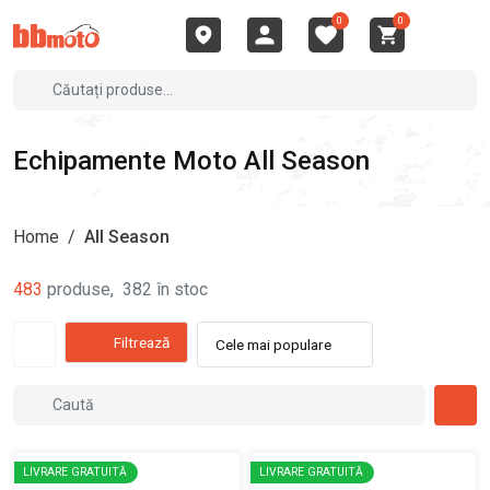
0
0
Echipamente Moto All Season
Home
/
All Season
483
produse
,
382
în stoc
Filtrează
Cele mai populare
LIVRARE GRATUITĂ
LIVRARE GRATUITĂ