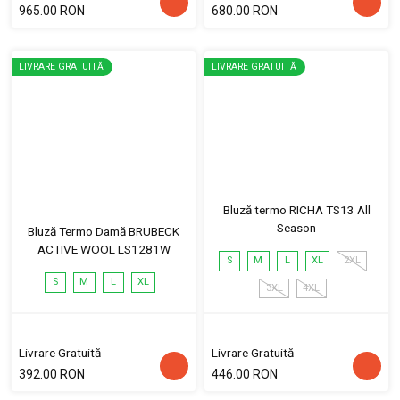
965.00 RON
680.00 RON
LIVRARE GRATUITĂ
LIVRARE GRATUITĂ
Bluză termo RICHA TS13 All
Season
Bluză Termo Damă BRUBECK
ACTIVE WOOL LS1281W
S
M
L
XL
2XL
S
M
L
XL
3XL
4XL
Livrare Gratuită
Livrare Gratuită
392.00 RON
446.00 RON