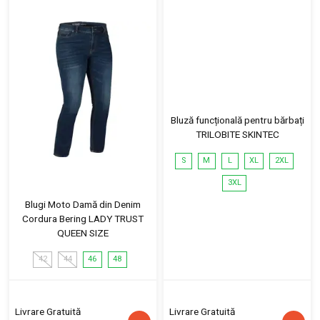
Bluză funcțională pentru bărbați
TRILOBITE SKINTEC
S
M
L
XL
2XL
3XL
Blugi Moto Damă din Denim
Cordura Bering LADY TRUST
QUEEN SIZE
42
44
46
48
Livrare Gratuită
Livrare Gratuită