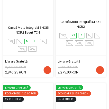
Cască Moto Integrală SHOEI
NXR2
Cască Moto Integrală SHOEI
NXR2 Beaut TC-3
XXS
XS
S
M
L
XS
S
M
L
XL
XL
2XL
3XL
XXS
2XL
Livrare Gratuită
Livrare Gratuită
2,995.00 RON
2,395.00 RON
2,845.25 RON
2,275.00 RON
LIVRARE GRATUITĂ
LIVRARE GRATUITĂ
ECONOMISIȚI
120.00 RON
ECONOMISIȚI
125.00 RON
5
%
REDUCERE
5
%
REDUCERE