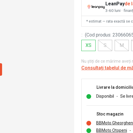
LeanPay
de 
3-60 luni · finan
* estimat — rata exactă se 
:
(
Cod produs
:
2306606
XS
S
M
Nu știți de ce mărime aveți
Consultați tabelul de m
Livrare la domicili
Disponibil
-
Se livr
Stoc magazin
BBMoto Gheorghen
BBMoto Otopeni
-