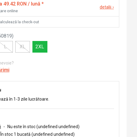
la 49.42 RON / lună
*
detalii
›
țare online
calculează la check-out
50819
)
L
XL
2XL
 nevoie?
ărimi
u
ează în 1-3 zile lucrătoare.
i
-
Nu este în stoc (undefined undefined)
În stoc 1 bucată (undefined undefined)