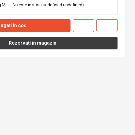
 M.
-
Nu este în stoc (undefined undefined)
ugați în coș
Rezervați în magazin