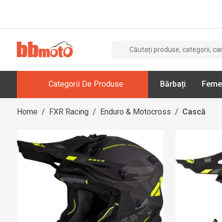
Categorii De Produse
Bărbați
Feme
Home
/
FXR Racing
/
Enduro & Motocross
/
Cască