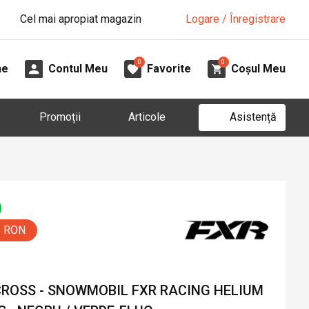
Cel mai apropiat magazin
Logare / Înregistrare
0
0
ne
Contul Meu
Favorite
Coșul Meu
Asistență
Promoții
Articole
0 RON
CROSS - SNOWMOBIL FXR RACING HELIUM