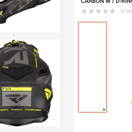
CARBON W / D-RIN
(
0
Re