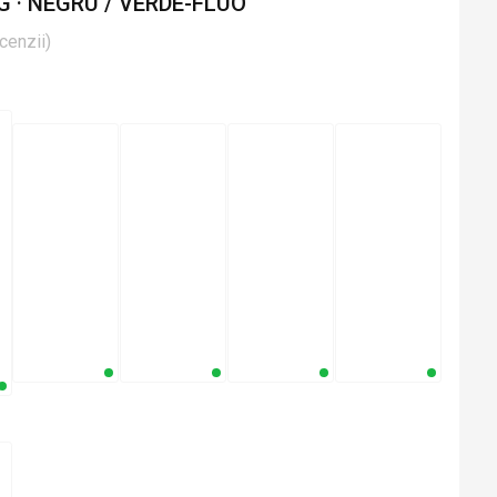
G · NEGRU / VERDE-FLUO
cenzii
)