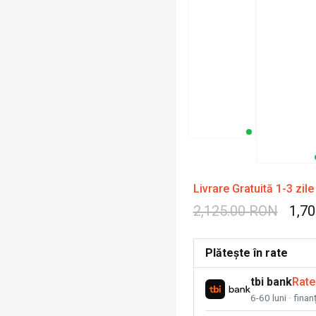
Livrare Gratuită 1-3 zile
2,125.00 RON
1,7
Plătește în rate
tbi bank
Rate
6-60 luni · fina