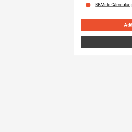
BBMoto Câmpulung
Adă