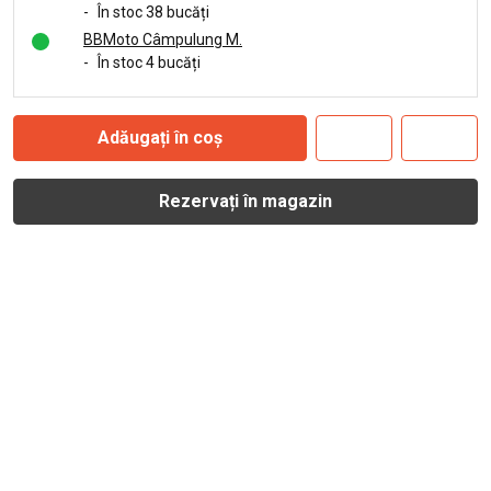
-
În stoc 38 bucăți
BBMoto Câmpulung M.
-
În stoc 4 bucăți
Adăugați în coș
Rezervați în magazin