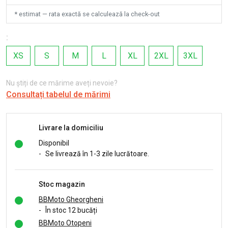
* estimat — rata exactă se calculează la check-out
:
XS
S
M
L
XL
2XL
3XL
Nu știți de ce mărime aveți nevoie?
Consultați tabelul de mărimi
Livrare la domiciliu
Disponibil
-
Se livrează în 1-3 zile lucrătoare.
Stoc magazin
BBMoto Gheorgheni
-
În stoc 12 bucăți
BBMoto Otopeni