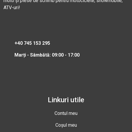
moto și piese de schimb pentru motociclete, snowmobile,
ATV-uri!
+40 745 153 295
Marți - Sâmbătă: 09:00 - 17:00
Linkuri utile
Contul meu
Coșul meu