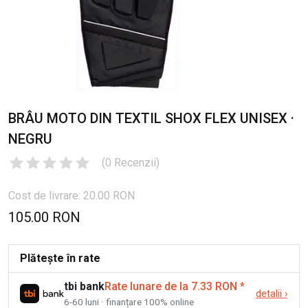
BRÂU MOTO DIN TEXTIL SHOX FLEX UNISEX ·
NEGRU
(
0
Recenzii
)
Cost de livrare: 20.00 RON
105.00 RON
Plătește în rate
tbi bank
Rate lunare de la 7.33 RON
*
detalii
›
6-60 luni · finanțare 100% online