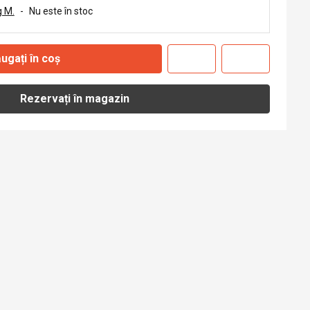
 M.
-
Nu este în stoc
ugați în coș
Rezervați în magazin