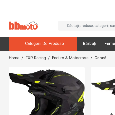
Categorii De Produse
Bărbați
Feme
Home
/
FXR Racing
/
Enduro & Motocross
/
Cască