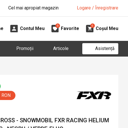
Cel mai apropiat magazin
Logare / Înregistrare
0
0
ne
Contul Meu
Favorite
Coșul Meu
Asistență
Promoții
Articole
0 RON
CROSS - SNOWMOBIL FXR RACING HELIUM