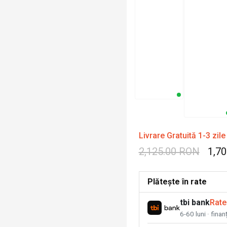
Livrare Gratuită 1-3 zile
2,125.00 RON
1,7
Plătește în rate
tbi bank
Rate
6-60 luni · fina