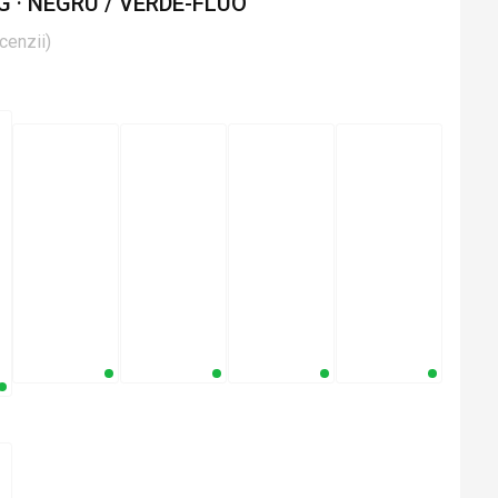
G · NEGRU / VERDE-FLUO
cenzii
)