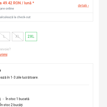
la 49.42 RON / lună
*
detalii
›
țare online
calculează la check-out
L
XL
2XL
 nevoie?
ărimi
u
ează în 1-3 zile lucrătoare.
i
-
În stoc 1 bucată
În stoc 2 bucăți