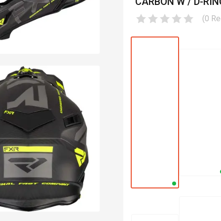
CARBON W / D-RIN
(
0
Re