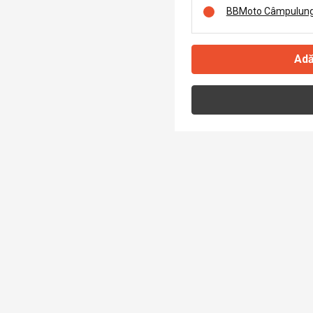
BBMoto Câmpulung
Adă