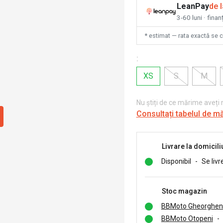
LeanPay
de 
3-60 luni · finan
* estimat — rata exactă se 
:
XS
S
M
Nu știți de ce mărime aveți
Consultați tabelul de m
Livrare la domicili
Disponibil
-
Se livr
Stoc magazin
BBMoto Gheorghen
BBMoto Otopeni
-