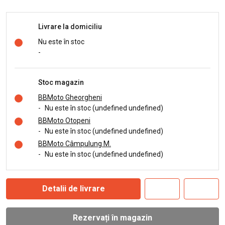
Livrare la domiciliu
Nu este în stoc
-
Stoc magazin
BBMoto Gheorgheni
-
Nu este în stoc (undefined undefined)
BBMoto Otopeni
-
Nu este în stoc (undefined undefined)
BBMoto Câmpulung M.
-
Nu este în stoc (undefined undefined)
Detalii de livrare
Rezervați în magazin