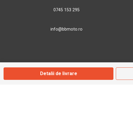
0745 153 295
info@bbmoto.ro
Magazin
Otopeni
Detalii de livrare
Str. Ferme D Nr. 2
Otopeni, Ilfov
Marți - Sâmbătă: 10:00 - 18:00
0755 141 155