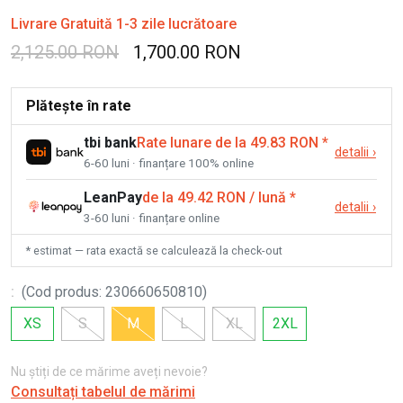
Livrare Gratuită 1-3 zile lucrătoare
2,125.00 RON
1,700.00 RON
Plătește în rate
tbi bank
Rate lunare de la 49.83 RON
*
detalii
›
6-60 luni · finanțare 100% online
LeanPay
de la 49.42 RON / lună
*
detalii
›
3-60 luni · finanțare online
* estimat — rata exactă se calculează la check-out
:
(
Cod produs
:
230660650810
)
XS
S
M
L
XL
2XL
Nu știți de ce mărime aveți nevoie?
Consultați tabelul de mărimi