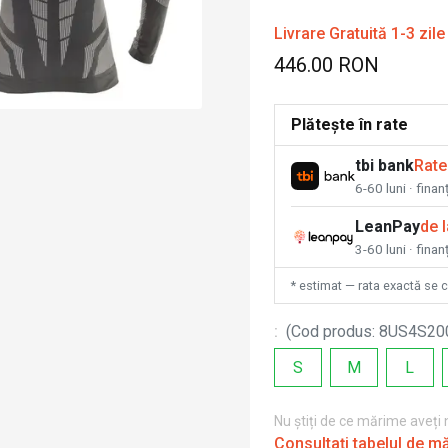
Livrare Gratuită 1-3 zile
446.00 RON
Plătește în rate
tbi bank
Rate
6-60 luni · fina
LeanPay
de 
3-60 luni · finan
* estimat — rata exactă se 
:
(
Cod produs
:
8US4S20
S
M
L
Nu știți de ce mărime aveți
Consultați tabelul de m