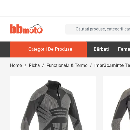
Categorii De Produse
Bărbați
Feme
Home
/
Richa
/
Funcțională & Termo
/
Îmbrăcăminte T