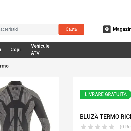
Magazi
Caută
Vehicule
i
Copii
ATV
ermo
LIVRARE GRATUITĂ
BLUZĂ TERMO RICH
(
0
Re