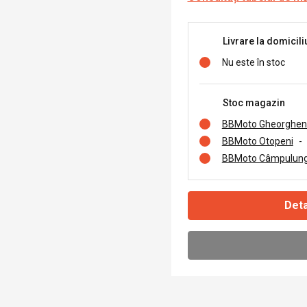
Livrare la domicili
Nu este în stoc
Stoc magazin
BBMoto Gheorghen
BBMoto Otopeni
-
BBMoto Câmpulung
Deta