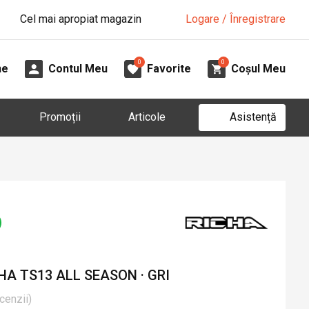
Cel mai apropiat magazin
Logare / Înregistrare
0
0
ne
Contul Meu
Favorite
Coșul Meu
Asistență
Promoții
Articole
A TS13 ALL SEASON · GRI
cenzii
)