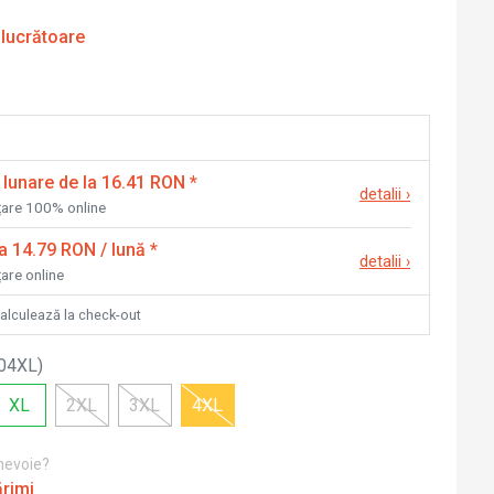
 lucrătoare
 lunare de la 16.41 RON
*
detalii
›
nțare 100% online
la 14.79 RON / lună
*
detalii
›
țare online
calculează la check-out
04XL
)
XL
2XL
3XL
4XL
 nevoie?
ărimi