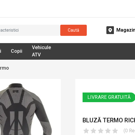
Magazi
Caută
Vehicule
i
Copii
ATV
ermo
LIVRARE GRATUITĂ
BLUZĂ TERMO RICH
(
0
Re