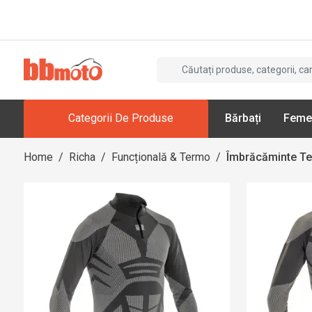
Categorii De Produse
Bărbați
Feme
Home
/
Richa
/
Funcțională & Termo
/
Îmbrăcăminte T