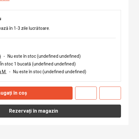
u
ează în 1-3 zile lucrătoare.
i
-
Nu este în stoc (undefined undefined)
În stoc 1 bucată (undefined undefined)
 M.
-
Nu este în stoc (undefined undefined)
ugați în coș
Rezervați în magazin