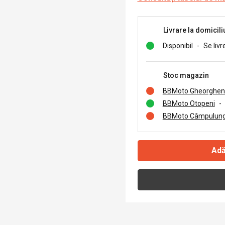
Livrare la domicili
Disponibil
-
Se livr
Stoc magazin
BBMoto Gheorghen
BBMoto Otopeni
-
BBMoto Câmpulung
Adă