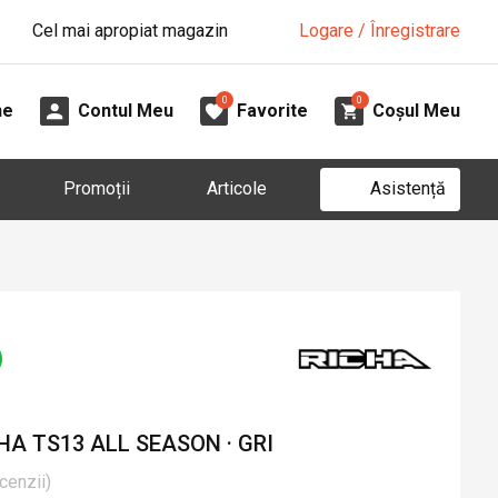
Cel mai apropiat magazin
Logare / Înregistrare
0
0
ne
Contul Meu
Favorite
Coșul Meu
Asistență
Promoții
Articole
A TS13 ALL SEASON · GRI
cenzii
)