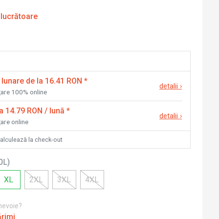
 lucrătoare
 lunare de la 16.41 RON
*
detalii
›
nțare 100% online
la 14.79 RON / lună
*
detalii
›
țare online
calculează la check-out
0L
)
XL
2XL
3XL
4XL
 nevoie?
ărimi