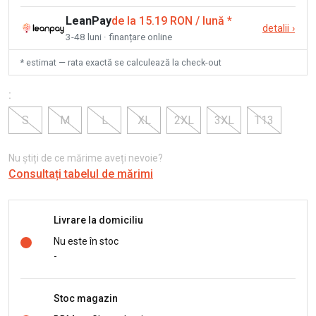
LeanPay
de la 15.19 RON / lună
*
detalii
›
3-48 luni · finanțare online
* estimat — rata exactă se calculează la check-out
:
S
M
L
XL
2XL
3XL
T13
Nu știți de ce mărime aveți nevoie?
Consultați tabelul de mărimi
Livrare la domiciliu
Nu este în stoc
-
Stoc magazin