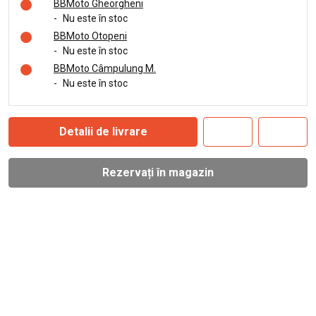
BBMoto Gheorgheni
-
Nu este în stoc
BBMoto Otopeni
-
Nu este în stoc
BBMoto Câmpulung M.
-
Nu este în stoc
Detalii de livrare
Rezervați în magazin