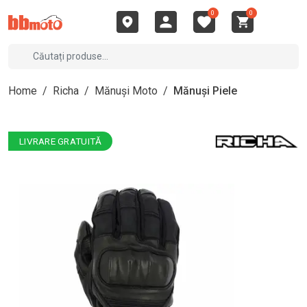
0
0
Home
/
Richa
/
Mănuși Moto
/
Mănuși Piele
LIVRARE GRATUITĂ