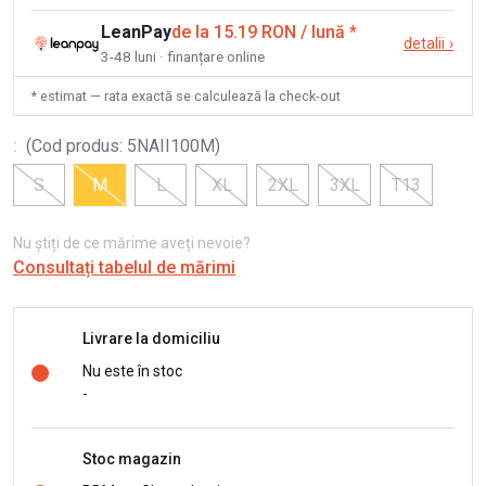
LeanPay
de la 15.19 RON / lună
*
detalii
›
3-48 luni · finanțare online
* estimat — rata exactă se calculează la check-out
:
(
Cod produs
:
5NAII100M
)
S
M
L
XL
2XL
3XL
T13
Nu știți de ce mărime aveți nevoie?
Consultați tabelul de mărimi
Livrare la domiciliu
Nu este în stoc
-
Stoc magazin