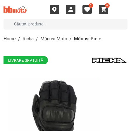
0
0
Home
/
Richa
/
Mănuși Moto
/
Mănuși Piele
LIVRARE GRATUITĂ