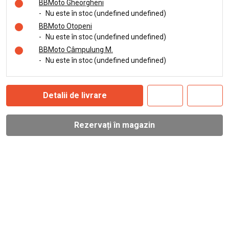
BBMoto Gheorgheni
-
Nu este în stoc (undefined undefined)
BBMoto Otopeni
-
Nu este în stoc (undefined undefined)
BBMoto Câmpulung M.
-
Nu este în stoc (undefined undefined)
Detalii de livrare
Rezervați în magazin