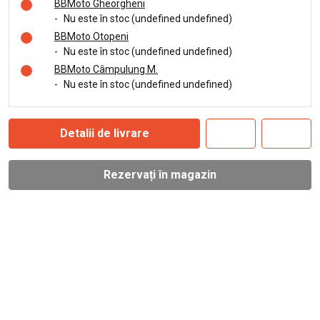
BBMoto Gheorgheni
-
Nu este în stoc (undefined undefined)
BBMoto Otopeni
-
Nu este în stoc (undefined undefined)
BBMoto Câmpulung M.
-
Nu este în stoc (undefined undefined)
Detalii de livrare
Rezervați în magazin