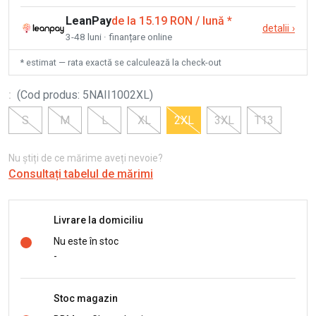
LeanPay
de la 15.19 RON / lună
*
detalii
›
3-48 luni · finanțare online
* estimat — rata exactă se calculează la check-out
:
(
Cod produs
:
5NAII1002XL
)
S
M
L
XL
2XL
3XL
T13
Nu știți de ce mărime aveți nevoie?
Consultați tabelul de mărimi
Livrare la domiciliu
Nu este în stoc
-
Stoc magazin