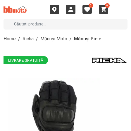
0
0
Home
/
Richa
/
Mănuși Moto
/
Mănuși Piele
LIVRARE GRATUITĂ