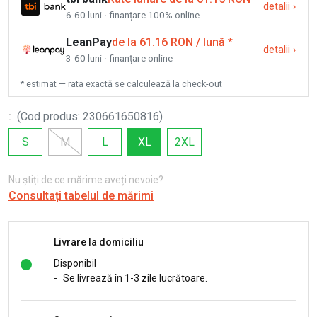
detalii
›
6-60 luni · finanțare 100% online
LeanPay
de la 61.16 RON / lună
*
detalii
›
3-60 luni · finanțare online
* estimat — rata exactă se calculează la check-out
:
(
Cod produs
:
230661650816
)
S
M
L
XL
2XL
Nu știți de ce mărime aveți nevoie?
Consultați tabelul de mărimi
Livrare la domiciliu
Disponibil
-
Se livrează în 1-3 zile lucrătoare.