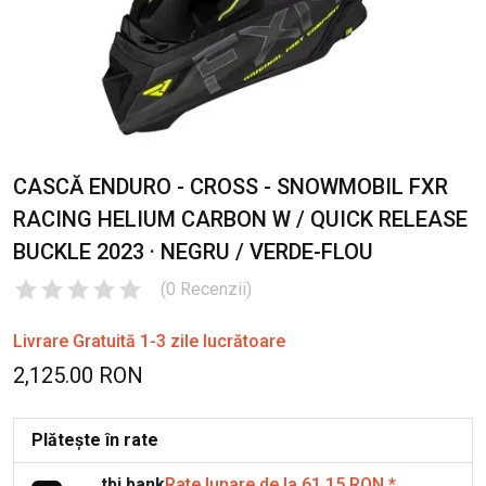
CASCĂ ENDURO - CROSS - SNOWMOBIL FXR
RACING HELIUM CARBON W / QUICK RELEASE
BUCKLE 2023 · NEGRU / VERDE-FLOU
(
0
Recenzii
)
Livrare Gratuită 1-3 zile lucrătoare
2,125.00 RON
Plătește în rate
tbi bank
Rate lunare de la 61.15 RON
*