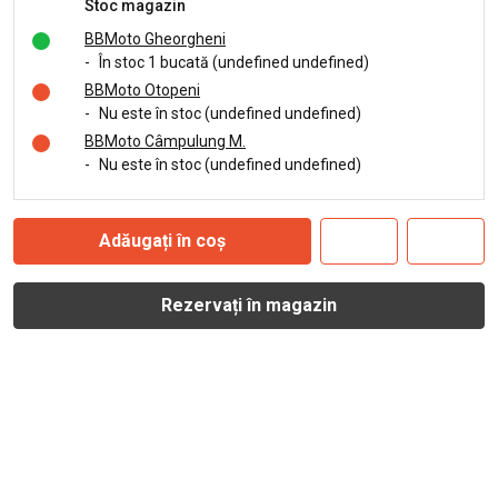
Stoc magazin
BBMoto Gheorgheni
-
În stoc 1 bucată (undefined undefined)
BBMoto Otopeni
-
Nu este în stoc (undefined undefined)
BBMoto Câmpulung M.
-
Nu este în stoc (undefined undefined)
Adăugați în coș
Rezervați în magazin