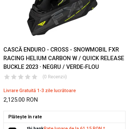
CASCĂ ENDURO - CROSS - SNOWMOBIL FXR
RACING HELIUM CARBON W / QUICK RELEASE
BUCKLE 2023 · NEGRU / VERDE-FLOU
(
0
Recenzii
)
Livrare Gratuită 1-3 zile lucrătoare
2,125.00 RON
Plătește în rate
tbi bank
Rate lunare de la 61.15 RON
*