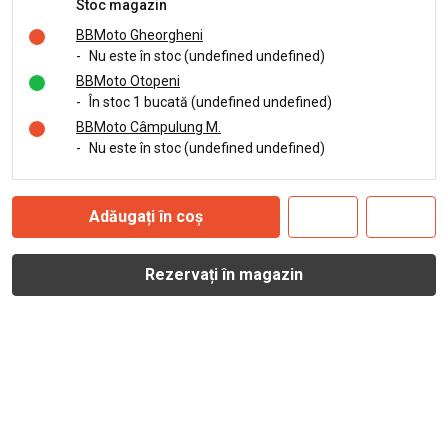
Stoc magazin
BBMoto Gheorgheni
-
Nu este în stoc (undefined undefined)
BBMoto Otopeni
-
În stoc 1 bucată (undefined undefined)
BBMoto Câmpulung M.
-
Nu este în stoc (undefined undefined)
Adăugați în coș
Rezervați în magazin