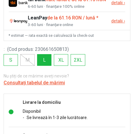
detalii
›
6-60 luni · finanțare 100% online
LeanPay
de la 61.16 RON / lună
*
detalii
›
3-60 luni · finanțare online
* estimat — rata exactă se calculează la check-out
:
(
Cod produs
:
230661650813
)
S
M
L
XL
2XL
Nu știți de ce mărime aveți nevoie?
Consultați tabelul de mărimi
Livrare la domiciliu
Disponibil
-
Se livrează în 1-3 zile lucrătoare.