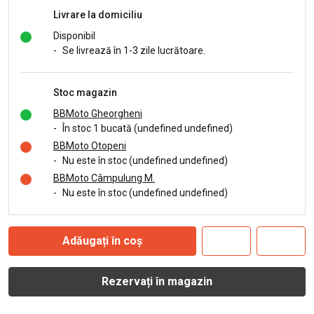
Livrare la domiciliu
Disponibil
-
Se livrează în 1-3 zile lucrătoare.
Stoc magazin
BBMoto Gheorgheni
-
În stoc 1 bucată (undefined undefined)
BBMoto Otopeni
-
Nu este în stoc (undefined undefined)
BBMoto Câmpulung M.
-
Nu este în stoc (undefined undefined)
Adăugați în coș
Rezervați în magazin