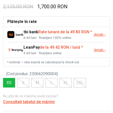
2,125.00 RON
1,700.00 RON
Plătește în rate
tbi bank
Rate lunare de la 49.83 RON
*
detalii
›
6-60 luni · finanțare 100% online
LeanPay
de la 49.42 RON / lună
*
detalii
›
3-60 luni · finanțare online
* estimat — rata exactă se calculează la check-out
:
(
Cod produs
:
230662090004
)
XS
S
M
L
XL
2XL
Nu știți de ce mărime aveți nevoie?
Consultați tabelul de mărimi