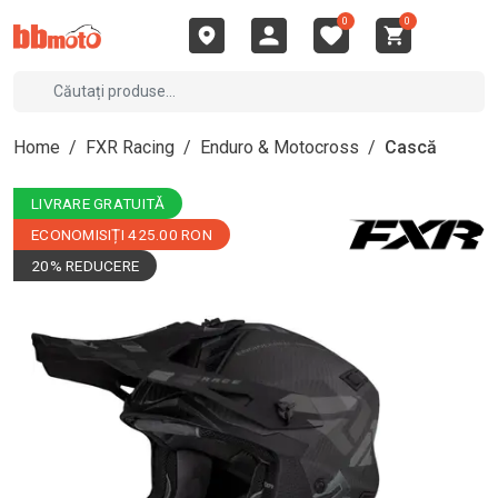
0
0
Home
/
FXR Racing
/
Enduro & Motocross
/
Cască
LIVRARE GRATUITĂ
ECONOMISIȚI 425.00 RON
20% REDUCERE