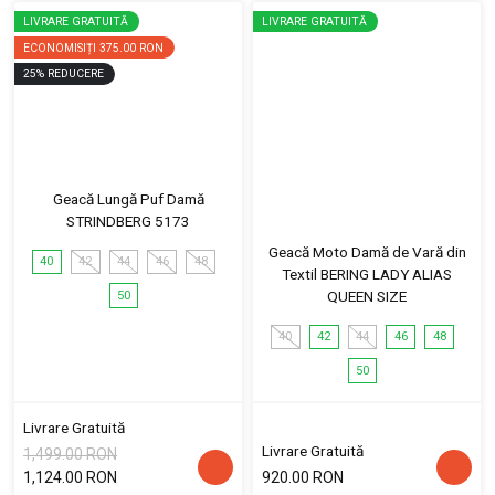
LIVRARE GRATUITĂ
LIVRARE GRATUITĂ
ECONOMISIȚI
375.00 RON
25
%
REDUCERE
Geacă Lungă Puf Damă
STRINDBERG 5173
Geacă Moto Damă de Vară din
40
42
44
46
48
Textil BERING LADY ALIAS
QUEEN SIZE
50
40
42
44
46
48
50
Livrare Gratuită
Livrare Gratuită
1,499.00 RON
1,124.00 RON
920.00 RON