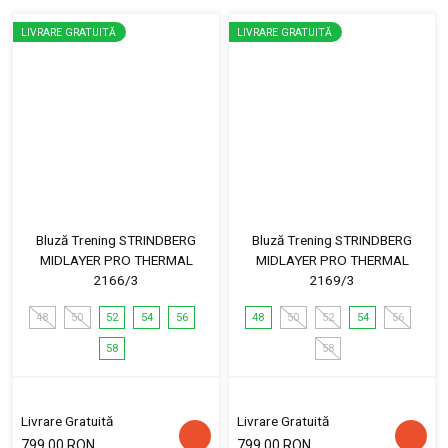
LIVRARE GRATUITĂ
LIVRARE GRATUITĂ
Bluză Trening STRINDBERG
Bluză Trening STRINDBERG
MIDLAYER PRO THERMAL
MIDLAYER PRO THERMAL
2166/3
2169/3
48
50
52
54
56
48
50
52
54
56
58
58
Livrare Gratuită
Livrare Gratuită
799.00 RON
799.00 RON