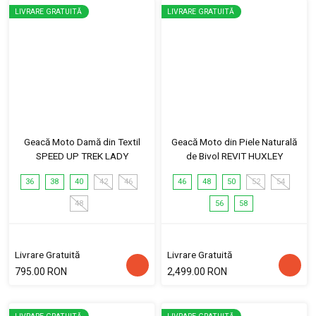
LIVRARE GRATUITĂ
LIVRARE GRATUITĂ
Geacă Moto Damă din Textil
Geacă Moto din Piele Naturală
SPEED UP TREK LADY
de Bivol REVIT HUXLEY
36
38
40
42
46
46
48
50
52
54
48
56
58
Livrare Gratuită
Livrare Gratuită
795.00 RON
2,499.00 RON