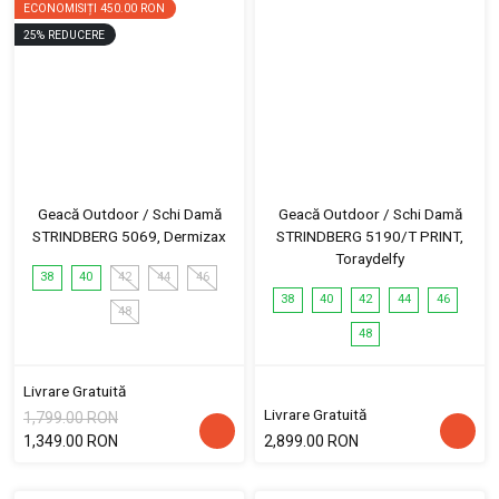
ECONOMISIȚI
450.00 RON
25
%
REDUCERE
Geacă Outdoor / Schi Damă
Geacă Outdoor / Schi Damă
STRINDBERG 5069, Dermizax
STRINDBERG 5190/T PRINT,
Toraydelfy
38
40
42
44
46
38
40
42
44
46
48
48
Livrare Gratuită
Livrare Gratuită
1,799.00 RON
1,349.00 RON
2,899.00 RON