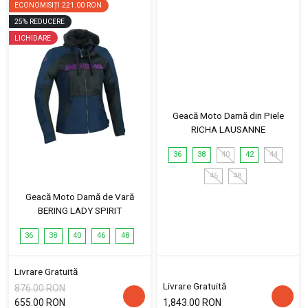
ECONOMISIȚI
221.00 RON
25
%
REDUCERE
LICHIDARE
Geacă Moto Damă din Piele
RICHA LAUSANNE
36
38
40
42
44
46
48
Geacă Moto Damă de Vară
BERING LADY SPIRIT
36
38
40
46
48
Livrare Gratuită
Livrare Gratuită
876.00 RON
655.00 RON
1,843.00 RON