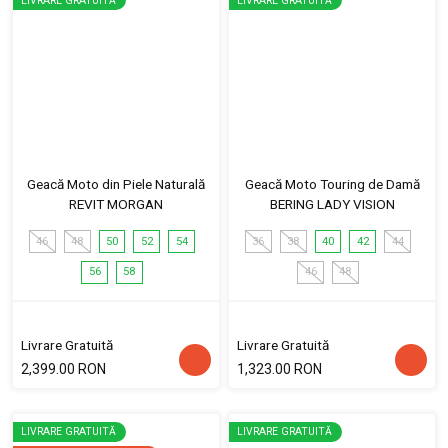
LIVRARE GRATUITĂ
LIVRARE GRATUITĂ
Geacă Moto din Piele Naturală
Geacă Moto Touring de Damă
REVIT MORGAN
BERING LADY VISION
46
48
50
52
54
36
38
40
42
44
56
58
46
48
Livrare Gratuită
Livrare Gratuită
2,399.00 RON
1,323.00 RON
LIVRARE GRATUITĂ
LIVRARE GRATUITĂ