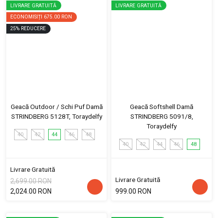
LIVRARE GRATUITĂ
LIVRARE GRATUITĂ
ECONOMISIȚI
675.00 RON
25
%
REDUCERE
Geacă Outdoor / Schi Puf Damă
Geacă Softshell Damă
STRINDBERG 5128T, Toraydelfy
STRINDBERG 5091/8,
Toraydelfy
40
42
44
46
48
40
42
44
46
48
Livrare Gratuită
Livrare Gratuită
2,699.00 RON
2,024.00 RON
999.00 RON