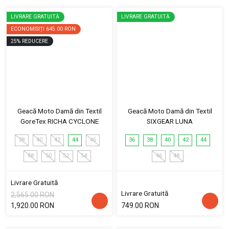
LIVRARE GRATUITĂ
LIVRARE GRATUITĂ
ECONOMISIȚI
645.00 RON
25
%
REDUCERE
Geacă Moto Damă din Textil
Geacă Moto Damă din Textil
GoreTex RICHA CYCLONE
SIXGEAR LUNA
38
40
42
44
46
36
38
40
42
44
48
50
52
54
46
48
Livrare Gratuită
Livrare Gratuită
2,565.00 RON
1,920.00 RON
749.00 RON