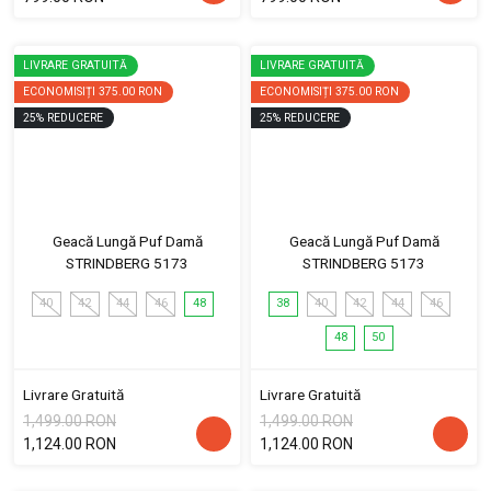
LIVRARE GRATUITĂ
LIVRARE GRATUITĂ
ECONOMISIȚI
375.00 RON
ECONOMISIȚI
375.00 RON
25
%
REDUCERE
25
%
REDUCERE
Geacă Lungă Puf Damă
Geacă Lungă Puf Damă
STRINDBERG 5173
STRINDBERG 5173
40
42
44
46
48
38
40
42
44
46
48
50
Livrare Gratuită
Livrare Gratuită
1,499.00 RON
1,499.00 RON
1,124.00 RON
1,124.00 RON