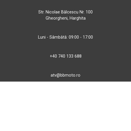
Str. Nicolae Bălcescu Nr. 100
Gheorgheni, Harghita
Luni - Sâmbătă: 09:00 - 17:00
+40 740 133 688
atv@bbmoto.ro
Magazin
BBmoto ATV Otopeni