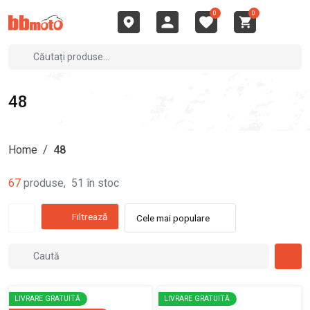
0
0
48
Home
/
48
67
produse
,
51
în stoc
Filtrează
Cele mai populare
LIVRARE GRATUITĂ
LIVRARE GRATUITĂ