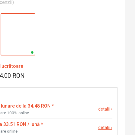
cenzii
)
 lucrătoare
24.00 RON
 lunare de la 34.48 RON
*
detalii
›
nțare 100% online
la 33.51 RON / lună
*
detalii
›
țare online