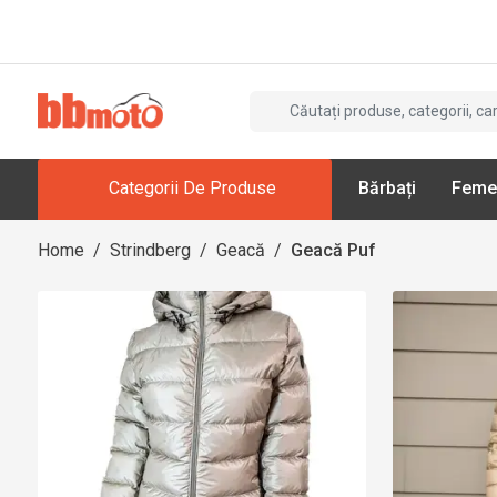
Categorii De Produse
Bărbați
Feme
Home
/
Strindberg
/
Geacă
/
Geacă Puf