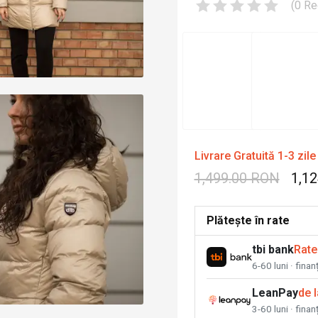
(
0
Re
Livrare Gratuită 1-3 zile
1,499.00 RON
1,1
Plătește în rate
tbi bank
Rate
6-60 luni · fina
LeanPay
de 
3-60 luni · finan