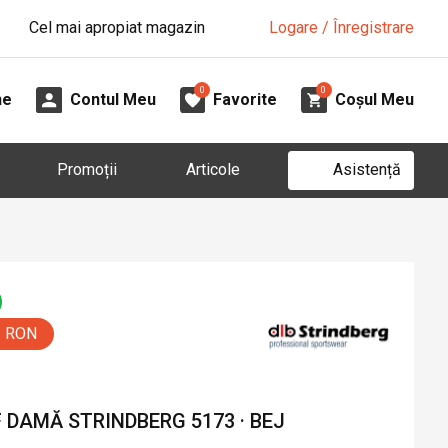
Cel mai apropiat magazin
Logare / Înregistrare
0
0
ne
Contul Meu
Favorite
Coșul Meu
Asistență
Promoții
Articole
0 RON
 DAMĂ STRINDBERG 5173 · BEJ