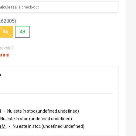
calculează la check-out
262005
)
46
48
 nevoie?
ărimi
u
i
-
Nu este în stoc (undefined undefined)
Nu este în stoc (undefined undefined)
 M.
-
Nu este în stoc (undefined undefined)