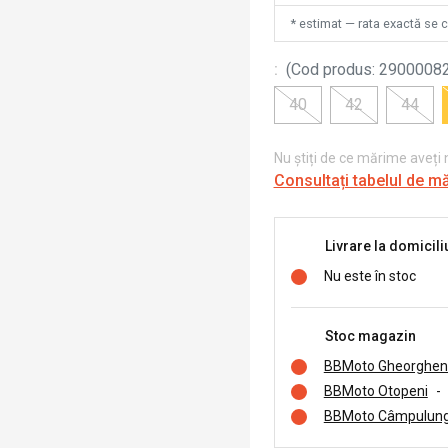
* estimat — rata exactă se 
:
(
Cod produs
:
2900008
40
42
44
Nu știți de ce mărime aveți
Consultați tabelul de m
Livrare la domicili
Nu este în stoc
Stoc magazin
BBMoto Gheorghen
BBMoto Otopeni
-
BBMoto Câmpulung